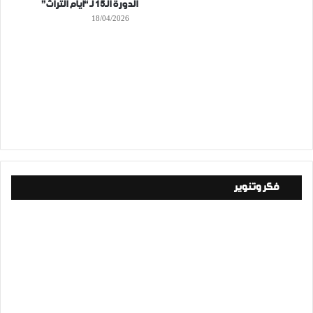
الدورة الـ15 لـ “أيام التراث”
18/04/2026
فكر وتنوير