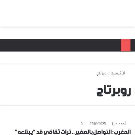
بحث عن
الق
الرئيسية
/
روبرتاج
روبرتاج
أحمد دابا
27/09/2025
0
المغرب: التواصل بالصفير.. تراث ثقاقي قد “يبتلعه”