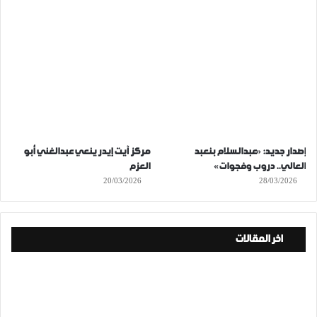
إصدار جديد: «عبدالسلام بنعبد
مركز آيت إيدر ينعي عبدالغني أبو
العالي.. دروب وفجوات»
العزم
20/03/2026
28/03/2026
اخر المقالات