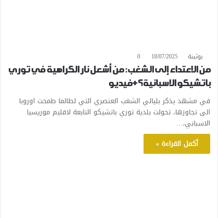
بوثينة
18/07/2025
0
من الاعتداء إلى الشغب: من أشعل نار الكراهية في توري
باتشيكو الاسبانية؟+فيديو
في مشهد يذكر بليالي الشغب العنصري التي لطالما طمحت اوروبا
الى تجاوزها، تحولت بلدية توري باتشيكو التابعة لاقليم موريسيا
الاسباني،…
أكمل القراءة »