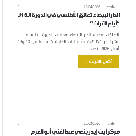
0
18/04/2026
nindo
الدار البيضاء تعانق الأطلسي في الدورة الـ15 لـ
“أيام التراث”
انطلقت بمدينة الدار البيضاء فعاليات الدورة الخامسة
عشرة من تظاهرة «أيام تراث الدارالبيضاء» ما بين 13 و19
أبريل 2026، تحت…
أكمل القراءة »
0
20/03/2026
nindo
مركز آيت إيدر ينعي عبدالغني أبو العزم