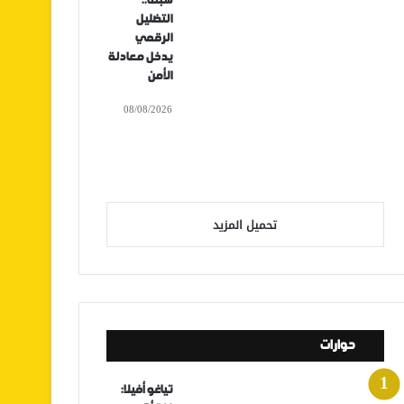
سبتة..
التضليل
الرقمي
يدخل معادلة
الأمن
08/08/2026
تحميل المزيد
حوارات
تياغو أفيلا: