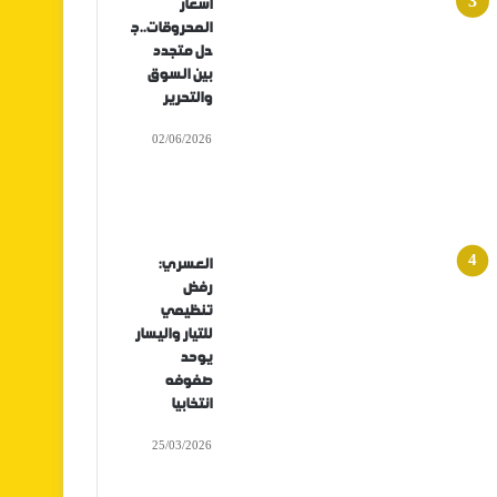
أسعار
المحروقات..ج
دل متجدد
بين السوق
والتحرير
02/06/2026
العسري:
رفض
تنظيمي
للتيار واليسار
يوحد
صفوفه
انتخابيا
25/03/2026