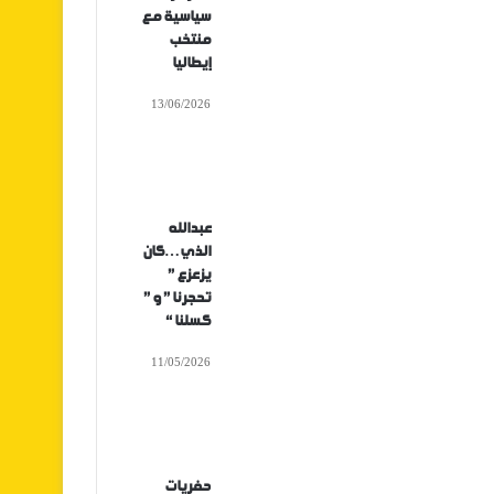
سياسية مع
منتخب
إيطاليا
13/06/2026
عبدالله
الذي…كان
يزعزع ”
تحجرنا ” و ”
كسلنا “
11/05/2026
حفريات