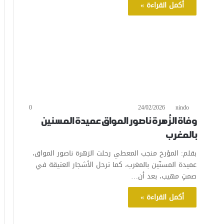
أكمل القراءة »
0
24/02/2026
nindo
وفاة الزُهرة ناصور المواق عميدة المسنين
بالمغرب
بقلم: المؤرخ منجب المعطي رحلت الزهرة ناصور المواق،
عميدة المسنّين بالمغرب، كما ترحل الأشجار العتيقة في
صمتٍ مهيب، بعد أن…
أكمل القراءة »