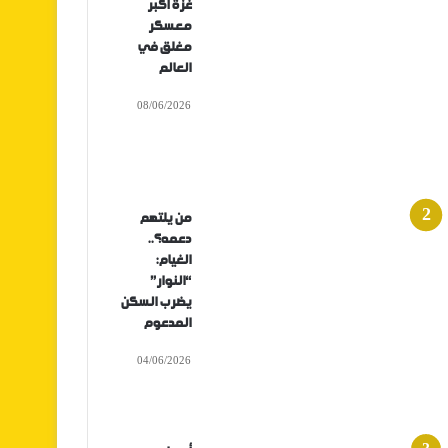
غزة أكبر
معسكر
مغلق في
العالم
08/06/2026
من يلتهم
دعمه؟..
الغيام:
“النوار”
يضرب السكن
المدعوم
04/06/2026