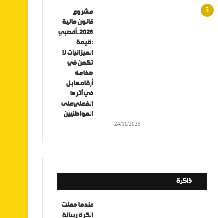
مشروع
قانون مالية
2026..أقصبي
: قيمة
الميزانيات لا
تكمن في
ضخامة
أرقامها بل
في أثرها
الفعلي على
المواطنيين
24/10/2025
ذاكرة
عندما حملت
الكرة رسالة