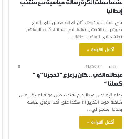
عندما حملت الكرة رسالة سياسية مع منتخب
إيطاليا
في صيف عام 1982، كان العالم يعيش على إيقاع
صورتين متناقضتين تماما. في إسبانيا، كانت الجماهير
تحتشد في الملاعب احتفالا…
أكمل القراءة »
0
11/05/2026
nindo
عبدالله الذي…كان يزعزع ” تحجرنا ” و ”
كسلنا “
بقلم الإعلامي عبدالرحيم تفنوت حتى موته لم يكن على
شاكلة موت الآخرين!!! هكذا علق أحد الرفاق بنباهة
بعدما استمع لي…
أكمل القراءة »