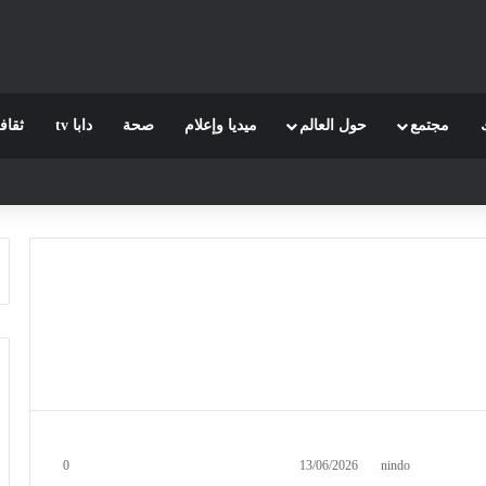
مجتمع
حول العالم
ميديا وإعلام
صحة
دابا tv
ثقاف
0
13/06/2026
nindo