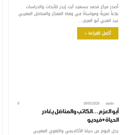
أصدر مركز محمد بنسعيد آيت إيدر للأبحاث والدراسات
بلاغاً تعزيةً ومواساةً في وفاة المفكر والمناضل المغربي
عبد الغني أبو العزم،…
أكمل القراءة »
0
18/03/2026
nindo
أبو العزم…الكاتب والمناضل يغادر
الحياة+فيديو
رحل اليوم عن دنيانا الأكاديمي واللغوي المغربي