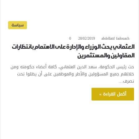
سياسة
0
28/02/2019
abdellatif fadouach
العثماني يحث الوزراء والإدارة على الاهتمام بانتظارات
المقاولين والمستثمرين
حث رئيس الحكومة، سعد الدين العثماني، كافة أعضاء حكومته ومن
خلالهم جميع المسؤولين والأطر والموظفين على أن يظلوا تحت
تصرف…
أكمل القراءة »