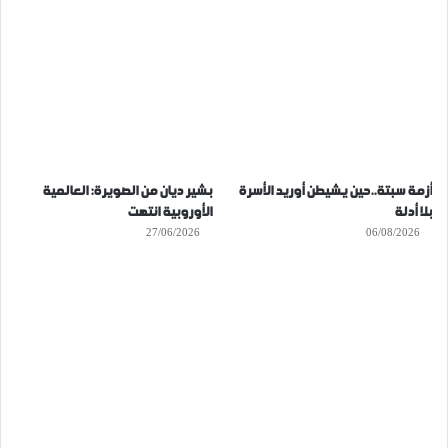
أزمة سبتة..حين يشيطن أوريد الأسرة
بشير ديان من الصويرة: العالمية
بلا أدلة
الأوروبية انتهت
27/06/2026
06/08/2026