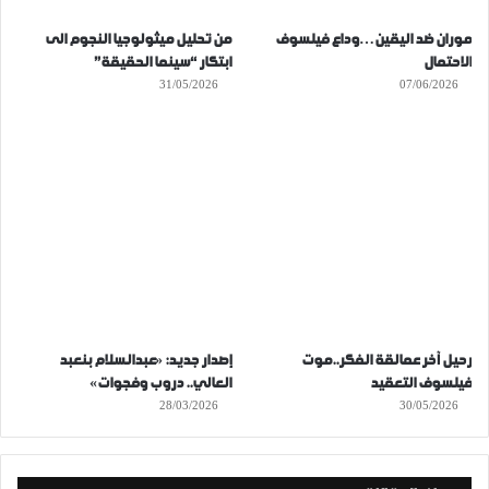
موران ضد اليقين…وداع فيلسوف
من تحليل ميثولوجيا النجوم الى
الاحتمال
ابتكار “سينما الحقيقة”
31/05/2026
07/06/2026
رحيل آخر عمالقة الفكر..موت
إصدار جديد: «عبدالسلام بنعبد
فيلسوف التعقيد
العالي.. دروب وفجوات»
28/03/2026
30/05/2026