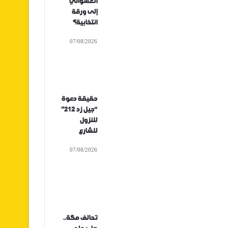
العشوائي
إلى ورقة
انتخابية؟
07/08/2026
حقيقة دعوة
“جيل زد 212”
للنزول
للشارع
07/08/2026
تحالف مكة..