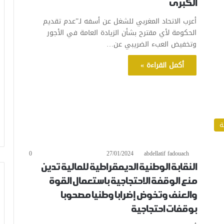
الكبرى
أعرب الاتحاد المغربي للشغل عن أسفه لـ”عدم تقديم
الحكومة لأي مقترح بشأن الزيادة العامة في الأجور
وتخفيض العبء الضريبي عن…
أكمل القراءة »
ة
0
27/01/2024
abdellatif fadouach
النقابة الوطنية الديمقراطية للمالية تدين
منع الوقفة الاحتجاجية باستعمال القوة
والعنف وتخوض إضرابا وطنيا مصحوبا
بوقفات احتجاجية