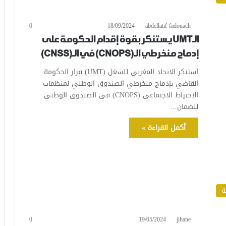
0
18/09/2024
abdellatif fadouach
الـUMT يستنكر بقوة إقدام الحكومة على
إدماج منخرطي الـ(CNOPS) في الـ(CNSS)
استنكر الاتحاد المغربي للشغل (UMT) قرار الحكومة
القاضي بإدماج منخرطي الصندوق الوطني لمنظمات
الاحتياط الاجتماعي (CNOPS) في الصندوق الوطني
للضمان…
أكمل القراءة »
ة
0
19/05/2024
jihane