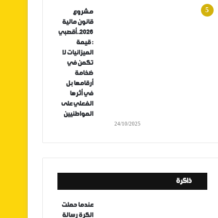
مشروع
قانون مالية
2026..أقصبي
: قيمة
الميزانيات لا
تكمن في
ضخامة
أرقامها بل
في أثرها
الفعلي على
المواطنيين
24/10/2025
ذاكرة
عندما حملت
الكرة رسالة