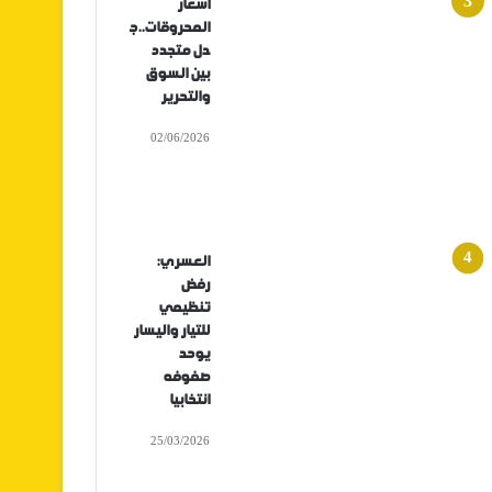
أسعار
المحروقات..ج
دل متجدد
بين السوق
والتحرير
02/06/2026
العسري:
رفض
تنظيمي
للتيار واليسار
يوحد
صفوفه
انتخابيا
25/03/2026