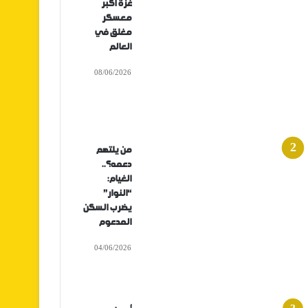
غزة أكبر
معسكر
مغلق في
العالم
08/06/2026
من يلتهم
دعمه؟..
الغيام:
“النوار”
يضرب السكن
المدعوم
04/06/2026