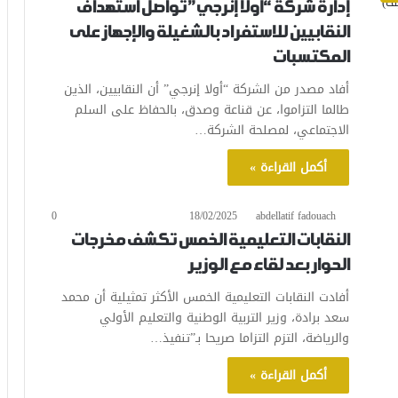
إدارة شركة “أولا إنرجي” تواصل استهداف
النقابيين للاستفراد بالشغيلة والإجهاز على
المكتسبات
أفاد مصدر من الشركة “أولا إنرجي” أن النقابيين، الذين
طالما التزاموا، عن قناعة وصدق، بالحفاظ على السلم
الاجتماعي، لمصلحة الشركة…
أكمل القراءة »
0
18/02/2025
abdellatif fadouach
النقابات التعليمية الخمس تكشف مخرجات
الحوار بعد لقاء مع الوزير
أفادت النقابات التعليمية الخمس الأكثر تمثيلية أن محمد
سعد برادة، وزير التربية الوطنية والتعليم الأولي
والرياضة، التزم التزاما صريحا بـ”تنفيذ…
أكمل القراءة »