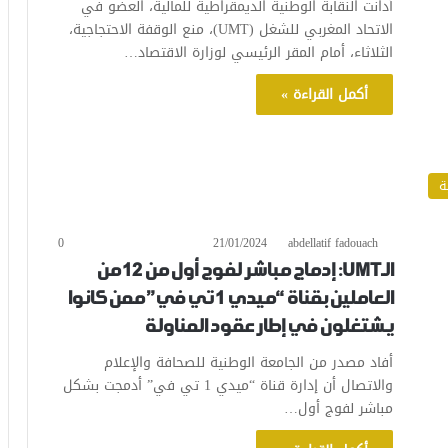
أدانت النقابة الوطنية الديمقراطية للمالية، العضو في
الاتحاد المغربي للشغل (UMT)، منع الوقفة الاحتجاجية،
الثلاثاء، أمام المقر الرئيسي لوزارة الاقتصاد…
أكمل القراءة »
ة
0
21/01/2024
abdellatif fadouach
الـUMT: إدماج مباشر لفوج أول من 12 من
العاملين بقناة “ميدي 1 تي في” ممن كانوا
يشتغلون في إطار عقود المناولة
أفاد مصدر من الجامعة الوطنية للصحافة والإعلام
والاتصال أن إدارة قناة “ميدي 1 تي في” أدمجت بشكل
مباشر لفوج أول…