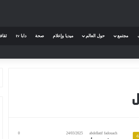
مجتمع
حول العالم
ميديا وإعلام
صحة
دابا tv
ثقاف
ل
0
24/03/2025
abdellatif fadouach
ة