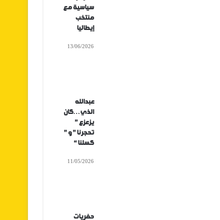
سياسية مع
منتخب
إيطاليا
13/06/2026
عبدالله
الذي…كان
يزعزع ”
تحجرنا ” و ”
كسلنا “
11/05/2026
حفريات