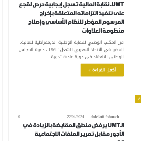
UMT- نقابة المالية تسجل إيجابية حرص لقجع
على تنفيذ التزاماته المتعلقة بإخراج
المرسوم المؤطر للنظام الأساسي وإصلاح
منظومة العلاوات
قرر المكتب الوطني للنقابة الوطنية الديمقراطية للمالية،
العضو في الاتحاد المغربي للشغل-UMT-، دعوة المجلس
الوطني للانعقاد في دورة عادية “دورة…
أكمل القراءة »
ة
0
22/04/2024
abdellatif fadouach
الـUMT يرفض منطق المقايضة بالزيادة في
الأجور مقابل تمرير الملفات الاجتماعية