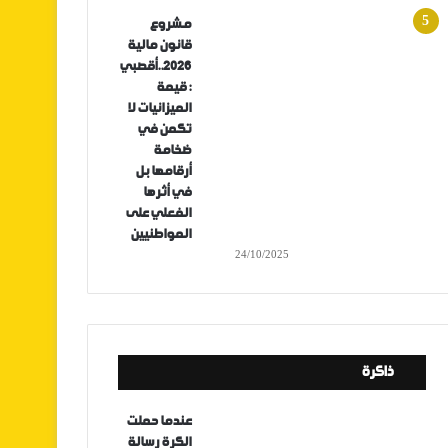
مشروع
قانون مالية
2026..أقصبي
: قيمة
الميزانيات لا
تكمن في
ضخامة
أرقامها بل
في أثرها
الفعلي على
المواطنيين
24/10/2025
ذاكرة
عندما حملت
الكرة رسالة