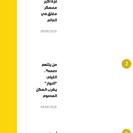
غزة أكبر
معسكر
مغلق في
العالم
08/06/2026
من يلتهم
دعمه؟..
الغيام:
“النوار”
يضرب السكن
المدعوم
04/06/2026