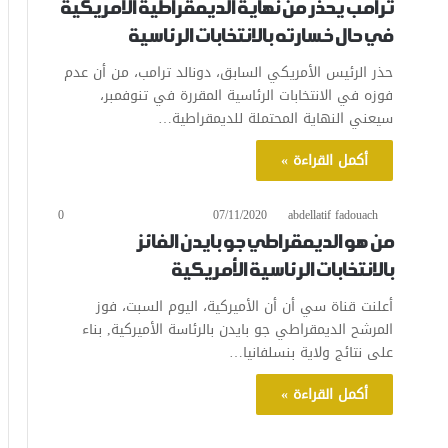
ترامب يحذر من نهاية الديمقراطية الأمريكية
في حال خسارته بالانتخابات الرئاسية
حذر الرئيس الأمريكي السابق، دونالد ترامب، من أن عدم
فوزه في الانتخابات الرئاسية المقررة في تنوفمبر،
سيعني النهاية المحتملة للديمقراطية…
أكمل القراءة »
0
07/11/2020
abdellatif fadouach
من هو الديمقراطي جو بايدن الفائز
بالانتخابات الرئاسية الأمريكية
أعلنت قناة سي أن أن الأميركية، اليوم السبت، فوز
المرشح الديمقراطي جو بايدن بالرئاسة الأميركية, بناء
على نتائج ولاية بنسلفانيا…
أكمل القراءة »