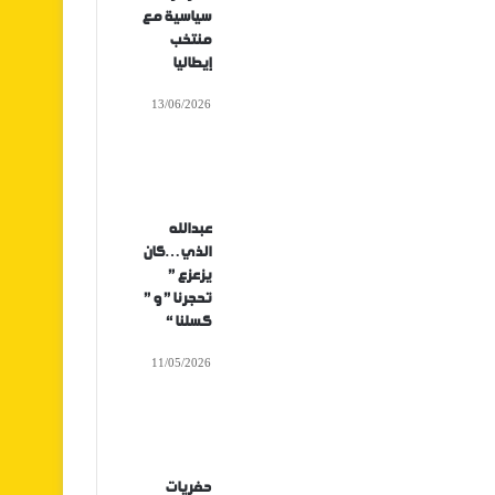
سياسية مع
منتخب
إيطاليا
13/06/2026
عبدالله
الذي…كان
يزعزع ”
تحجرنا ” و ”
كسلنا “
11/05/2026
حفريات