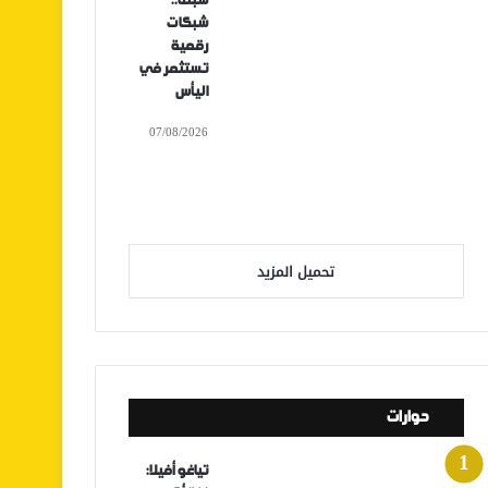
سبتة..
شبكات
رقمية
تستثمر في
اليأس
07/08/2026
تحميل المزيد
حوارات
تياغو أفيلا: