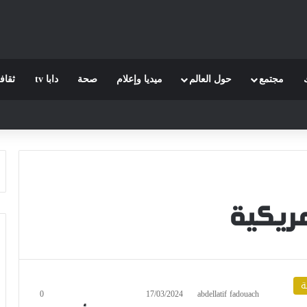
مجتمع
حول العالم
ميديا وإعلام
صحة
دابا tv
ثقاف
أمريكية
ة
0
17/03/2024
abdellatif fadouach