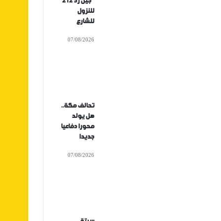
“جيل زد 212”
للنزول
للشارع
07/08/2026
تحالف مكة..
هل يولد
محورا دفاعيا
جديدا
07/08/2026