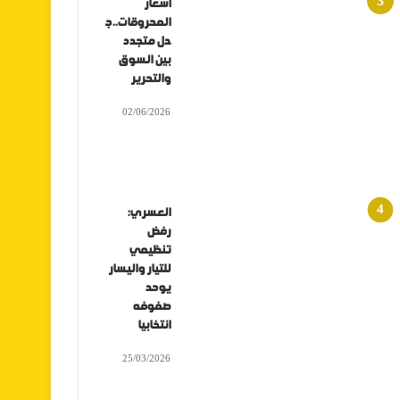
أسعار
المحروقات..ج
دل متجدد
بين السوق
والتحرير
02/06/2026
العسري:
رفض
تنظيمي
للتيار واليسار
يوحد
صفوفه
انتخابيا
25/03/2026