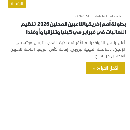
الرئسية
0
17/09/2024
abdellatif fadouach
بطولة أمم إفريقيا للاعبين المحلين 2025: تنظيم
النهائيات في فبراير في كينيا وتنزانيا وأوغندا
أعلن رئيس الكونفدرالية الأفريقية لكرة القدم، باتريس موتسيبي،
الإثنين, بالعاصمة الكينية نيروبي، إقامة كأس افريقيا الثامنة للاعبين
المحليين من فاتح…
أكمل القراءة »