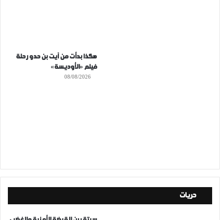
هكذا بدأت من آيت بن حدو رحلة
فيلم «الأوديسة»
08/08/2026
حريات
سبتة بين القبضة الأمنية والغضب