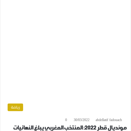
رياضة
0
30/03/2022
abdellatif fadouach
مونديال قطر 2022: المنتخب المغربي يبلغ النهائيات