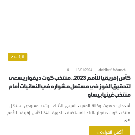
الرئسية
0
13/01/2024
abdellatif fadouach
كأس إفريقيا للأمم 2023.. منتخب كوت ديفوار يسعى
لتحقيق الفوز في مستهل مشواره في النهائيات أمام
منتخب غينيا بيساو
أبيدجان: مبعوث وكالة المغرب العربي للأنباء.. رشيد معبودي يستهل
منتخب كوت ديفوار ،البلد المستضيف للدورة الـ34 لكأس إفريقيا للأمم
في…
أكمل القراءة »