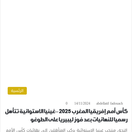
الرئسية
0
14/11/2024
abdellatif fadouach
كأس أمم إفريقيا المغرب 2025 – غينيا الاستوائية تتأهل
رسميا للنهائيات بعد فوز ليبيريا على الطوغو
التحق منتخب غينيا الاستوائية بركب المتأهلين إلى نهائيات كأس الأمم