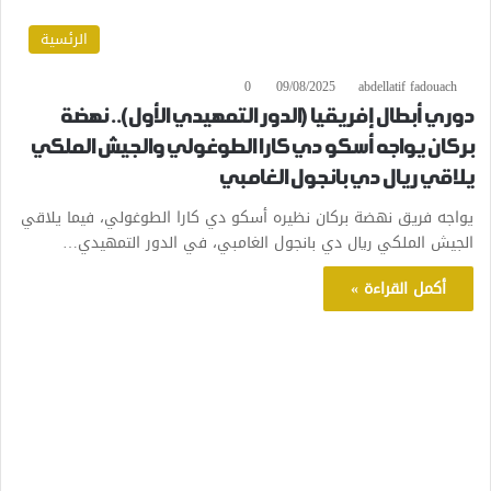
الرئسية
0
09/08/2025
abdellatif fadouach
دوري أبطال إفريقيا (الدور التمهيدي الأول).. نهضة
بركان يواجه أسكو دي كارا الطوغولي والجيش الملكي
يلاقي ريال دي بانجول الغامبي
يواجه فريق نهضة بركان نظيره أسكو دي كارا الطوغولي، فيما يلاقي
الجيش الملكي ريال دي بانجول الغامبي، في الدور التمهيدي…
أكمل القراءة »