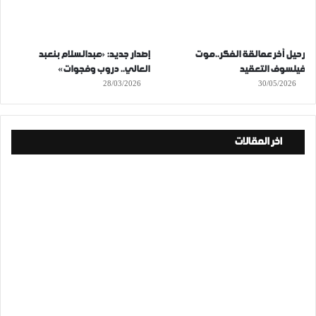
رحيل آخر عمالقة الفكر..موت
إصدار جديد: «عبدالسلام بنعبد
فيلسوف التعقيد
العالي.. دروب وفجوات»
28/03/2026
30/05/2026
اخر المقالات