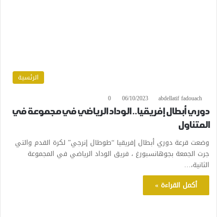
الرئسية
0
06/10/2023
abdellatif fadouach
دوري أبطال إفريقيا.. الوداد الرياضي في مجموعة في
المتناول
وضعت قرعة دوري أبطال إفريقيا “طوطال إنرجي” لكرة القدم والتي
جرت الجمعة بجوهانسبورغ ، فريق الوداد الرياضي في المجموعة
الثانية،…
أكمل القراءة »