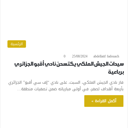
الرئسية
0
25/08/2024
abdellatif fadouach
سيدات الجيش الملكي يكتسحن نادي أقبو الجزائري
برباعية
فاز نادي الجيش الملكي، السبت، على نادي “إف سي أقبو” الجزائري
بأربعة أهداف لصفر، في أولى مبارياته ضمن تصفيات منطقة…
أكمل القراءة »