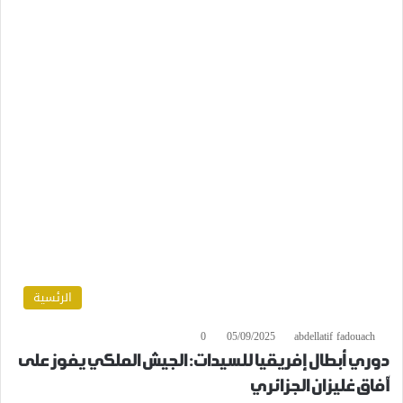
الرئسية
0
05/09/2025
abdellatif fadouach
دوري أبطال إفريقيا للسيدات: الجيش الملكي يفوز على
آفاق غليزان الجزائري