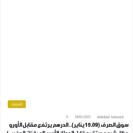
اقتصاد
0
18/01/2025
abdellatif fadouach
سوق الصرف (09ـ 15 يناير).. الدرهم يرتفع مقابل الأورو