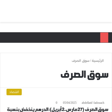
بحث عن
الق
الرئيسية
/
سوق الصرف
سوق الصرف
اقتصاد
0
05/04/2025
abdellatif fadouach
سوق الصرف (27 مارس-2 أبريل): الدرهم ينخفض بنسبة