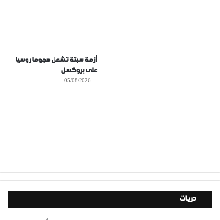
أزمة سبتة تشعل هجوما روسيا
على بروكسل
05/08/2026
حريات