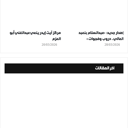
إصدار جديد: «عبدالسلام بنعبد
مركز آيت إيدر ينعي عبدالغني أبو
العالي.. دروب وفجوات»
العزم
20/03/2026
28/03/2026
اخر المقالات