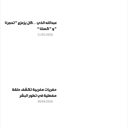
عبدالله الذي…كان يزعزع ” تحجرنا
” و ” كسلنا “
11/05/2026
حفريات مغربية تكشف حلقة
مفصلية في تطور البشر
30/04/2026