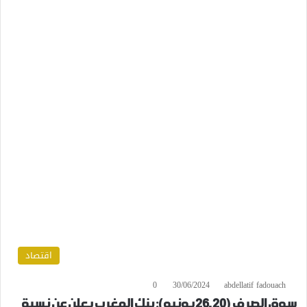
اقتصاد
0
30/06/2024
abdellatif fadouach
سوق الصرف (20 ـ26 يونيو): بنك المغرب يعلن عن نسبة