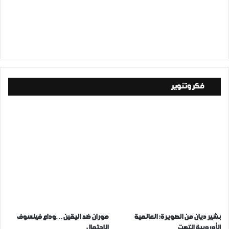
فكر وتنوير
بشير ديان من الصويرة: العالمية
موران ضد اليقين…وداع فيلسوف
الأوروبية انتهت
الاحتمال