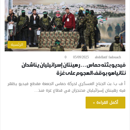
الرئسية
0
05/09/2025
abdellatif fadouach
فيديو بثته حماس… رهينتان إسرائيليان يناشدان
نتانياهو بوقف الهجوم على غزة
أ ف ب/ بث الجناح العسكري لحركة حماس الجمعة مقطع فيديو يظهر
فيه رهينتان إسرائيليان محتجزان في قطاع غزة منذ…
أكمل القراءة »