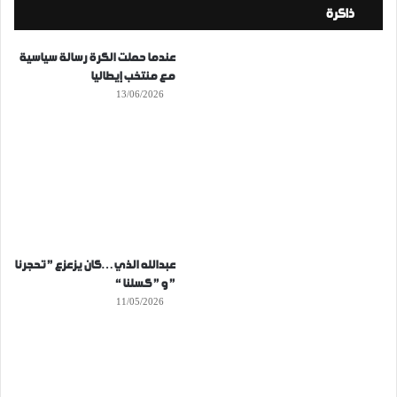
ذاكرة
عندما حملت الكرة رسالة سياسية
مع منتخب إيطاليا
13/06/2026
عبدالله الذي…كان يزعزع ” تحجرنا
” و ” كسلنا “
11/05/2026