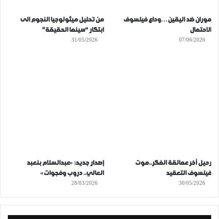
موران ضد اليقين…وداع فيلسوف
من تحليل ميثولوجيا النجوم الى
الاحتمال
ابتكار “سينما الحقيقة”
31/05/2026
07/06/2026
رحيل آخر عمالقة الفكر..موت
إصدار جديد: «عبدالسلام بنعبد
فيلسوف التعقيد
العالي.. دروب وفجوات»
28/03/2026
30/05/2026