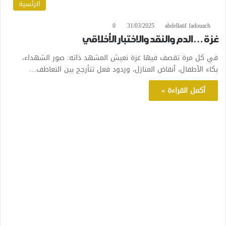
الرئسية
0
31/03/2025
abdellatif fadouach
غزة… الدم والنقد والاختبار الأخلاقي
في كل مرة تقصف فيها غزة نعيش المشهد ذاته: صور الشهداء،
بكاء الأطفال، أنقاض المنازل، وردود فعل تتأرجح بين التعاطف…
أكمل القراءة »