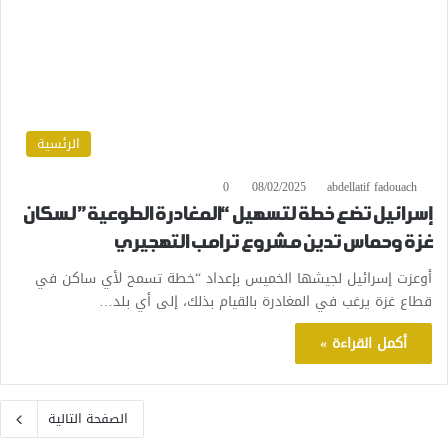
الرئسية
0
08/02/2025
abdellatif fadouach
إسرائيل تضع خطة لتسهيل “المغادرة الطوعية” لسكان
غزة وحماس تدين مشروع ترامب التهجيري
أوعزت إسرائيل لجيشها الخميس بإعداد “خطة تسمح لأي ساكن في
قطاع غزة يرغب في المغادرة بالقيام بذلك، إلى أي بلد…
أكمل القراءة »
الصفحة التالية