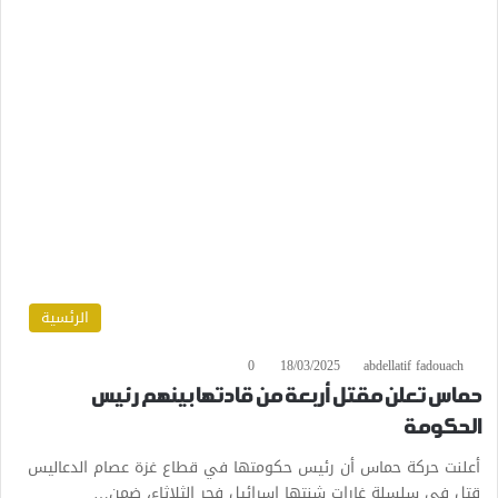
الرئسية
0
18/03/2025
abdellatif fadouach
حماس تعلن مقتل أربعة من قادتها بينهم رئيس
الحكومة
أعلنت حركة حماس أن رئيس حكومتها في قطاع غزة عصام الدعاليس
قتل في سلسلة غارات شنتها إسرائيل فجر الثلاثاء، ضمن…