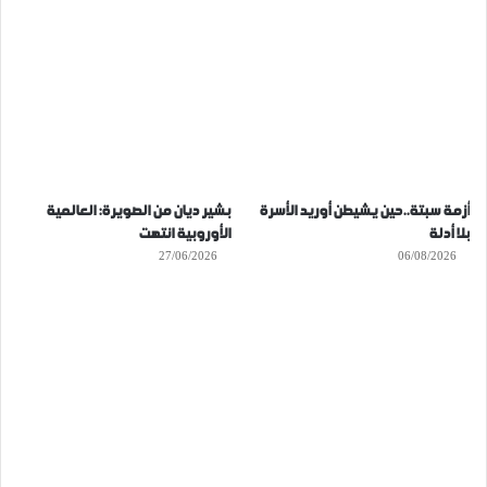
أزمة سبتة..حين يشيطن أوريد الأسرة
بشير ديان من الصويرة: العالمية
بلا أدلة
الأوروبية انتهت
27/06/2026
06/08/2026