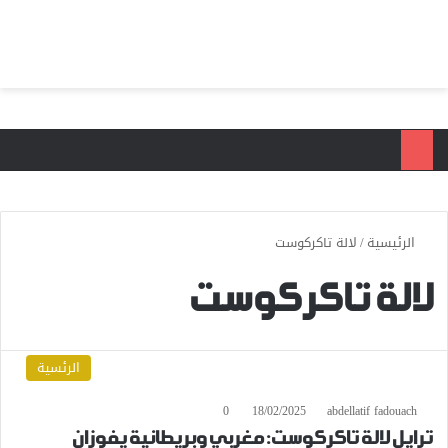
بحث عن
الق
الرئيسية
/
لالة تاكركوست
لالة تاكركوست
الرئسية
0
18/02/2025
abdellatif fadouach
ترايل لالة تاكركوست: مغربي وبريطانية يفوزان