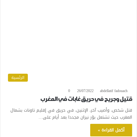
الرئسية
0
26/07/2022
abdellatif fadouach
قتيل وجريح في حريق غابات في المغرب
قتل شخص، وأصيب آخر، الإثنين، في حريق في إقليم تاونات بشمال
المغرب حيث تشتعل بؤر نيران مجددا بعد أيام على…
أكمل القراءة »