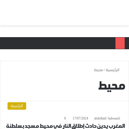
بحث عن
الق
الرئيسية
/
محيط
محيط
الرئسية
0
17/07/2024
abdellatif fadouach
المغرب يدين حادث إطلاق النار في محيط مسجد بسلطنة