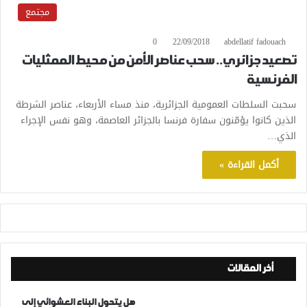
مجتمع
0
22/09/2018
abdellatif fadouach
تصعيد جزائري.. سحب عناصر الأمن من محيط الممثليات
الفرنسية
سحبت السلطات العمومية الجزائرية، منذ مساء الأربعاء، عناصر الشرطة
الذين كانوا يؤمّنون سفارة فرنسا بالجزائر العاصمة، وهو نفس الإجراء
الذي…
أكمل القراءة »
أخر المقالات
هل يتحول البناء العشوائي إلى