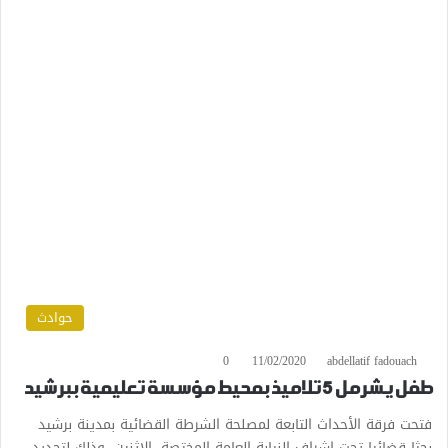
حوادث
0
11/02/2020
abdellatif fadouach
طفل يشرمل 5 تلاميذ بمحيط مؤسسة تعليمية ببرشيد
فتحت فرقة الأحداث التابعة لمصلحة الشرطة القضائية بمدينة برشيد
بحثا قضائيا تحت إشراف النيابة العامة المختصة، الاثنين، وذلك لتحديد