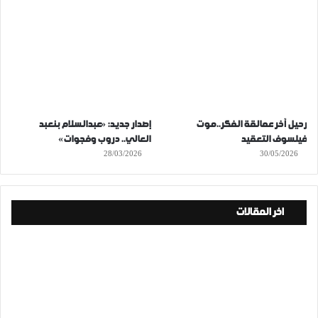
رحيل آخر عمالقة الفكر..موت
إصدار جديد: «عبدالسلام بنعبد
فيلسوف التعقيد
العالي.. دروب وفجوات»
28/03/2026
30/05/2026
اخر المقالات