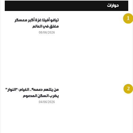
حوارات
تياغو أفيلا: غزة أكبر معسكر
مغلق في العالم
08/06/2026
من يلتهم دعمه؟.. الغيام: “النوار”
يضرب السكن المدعوم
04/06/2026