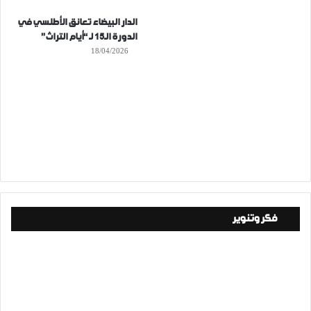
الدار البيضاء تعانق الأطلسي في
الدورة الـ15 لـ “أيام التراث”
18/04/2026
فكر وتنوير