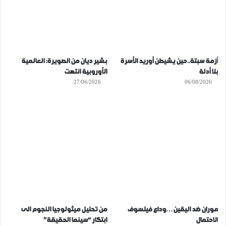
أزمة سبتة..حين يشيطن أوريد الأسرة
بشير ديان من الصويرة: العالمية
بلا أدلة
الأوروبية انتهت
27/06/2026
06/08/2026
موران ضد اليقين…وداع فيلسوف
من تحليل ميثولوجيا النجوم الى
الاحتمال
ابتكار “سينما الحقيقة”