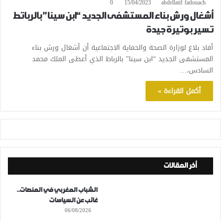
0
15/04/2023
abdellatif fadouach
أشغال ورش بناء المستشفى الجديد “ابن سينا” بالرباتط
تسير بوتيرة جيدة
أفاد بلاغ لوزارة الصحة والحماية الاجتماعية أن أشغال ورش بناء
المستشفى الجديد “ابن سينا” بالرباط الذي أعطى الملك محمد
السادس،…
أكمل القراءة »
أخر المقالات
الشباب المغربي في المنصات..
غائب عن السياسات
06/08/2026