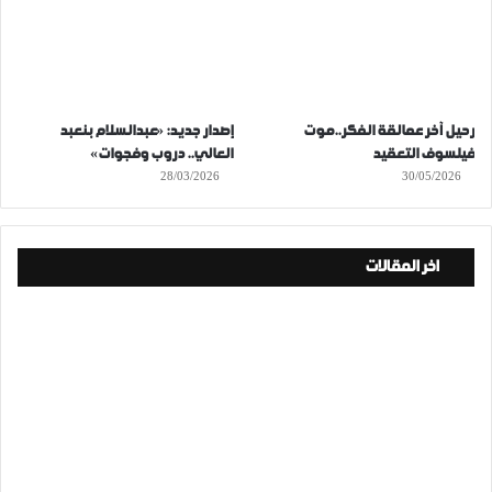
رحيل آخر عمالقة الفكر..موت
إصدار جديد: «عبدالسلام بنعبد
فيلسوف التعقيد
العالي.. دروب وفجوات»
28/03/2026
30/05/2026
اخر المقالات