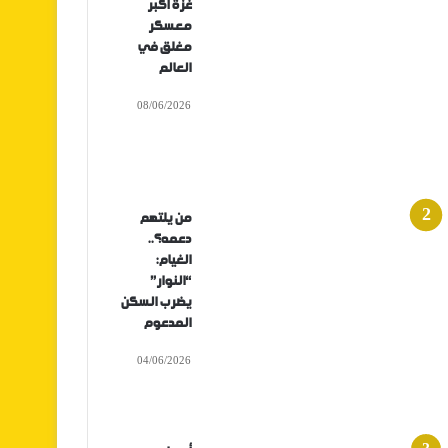
غزة أكبر
معسكر
مغلق في
العالم
08/06/2026
من يلتهم
دعمه؟..
الغيام:
“النوار”
يضرب السكن
المدعوم
04/06/2026