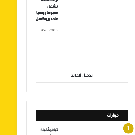
أزمة سبتة
تشعل
هجوما روسيا
على بروكسل
05/08/2026
تحميل المزيد
حوارات
تياغو أفيلا: