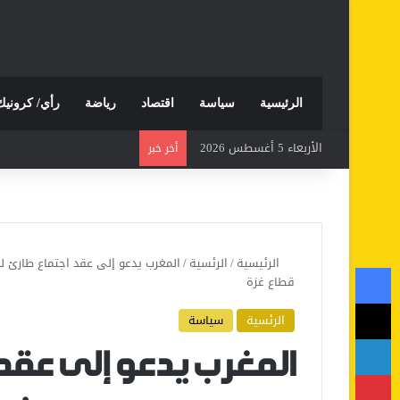
الرئيسية
سياسة
اقتصاد
رياضة
رأي/ كرونيك
الأربعاء 5 أغسطس 2026
أخر خبر
الرئيسية
/
الرئسية
/
المغرب يدعو إلى عقد اجتماع طارئ ل
فيسبوك
قطاع غزة
‫X
الرئسية
سياسة
لينكدإن
المغرب يدعو إلى عقد
بينتيريست