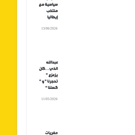
سياسية مع
منتخب
إيطاليا
13/06/2026
عبدالله
الذي…كان
يزعزع ”
تحجرنا ” و ”
كسلنا “
11/05/2026
حفريات