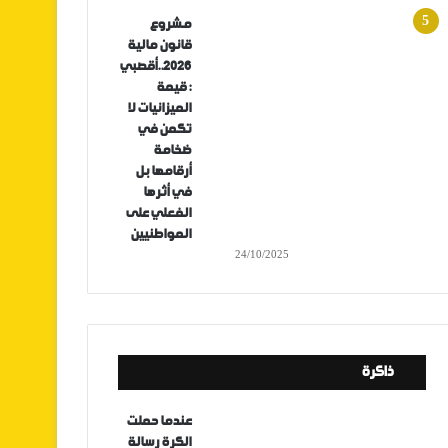
مشروع
قانون مالية
2026..أقصبي
: قيمة
الميزانيات لا
تكمن في
ضخامة
أرقامها بل
في أثرها
الفعلي على
المواطنيين
24/10/2025
ذاكرة
عندما حملت
الكرة رسالة