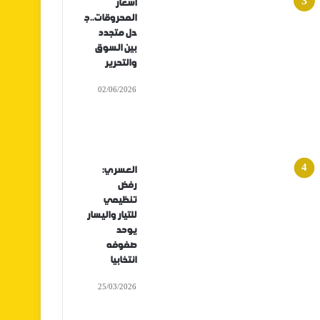
أسعار
المحروقات..ج
دل متجدد
بين السوق
والتحرير
02/06/2026
العسري:
رفض
تنظيمي
للتيار واليسار
يوحد
صفوفه
انتخابيا
25/03/2026