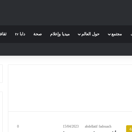
مجتمع
حول العالم
ميديا وإعلام
صحة
دابا tv
ثقاف
0
15/04/2023
abdellatif fadouach
ة