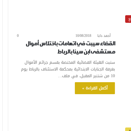
ع
أحمد دابا
10/08/2018
0
القضاء سيبت في اتهامات باختلاس أموال
مستشفى ابن سينا بالرباط
ستبت الهيئة القضائية المختصة بقسم جرائم الأموال
بغرفة الجنايات الابتدائية بمحكمة الاستئناف بالرباط يوم
10 من شتنبر المقبل، في ملف…
أكمل القراءة »