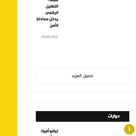
سبتة..
التضليل
الرقمي
يدخل معادلة
الأمن
08/08/2026
تحميل المزيد
حوارات
تياغو أفيلا: