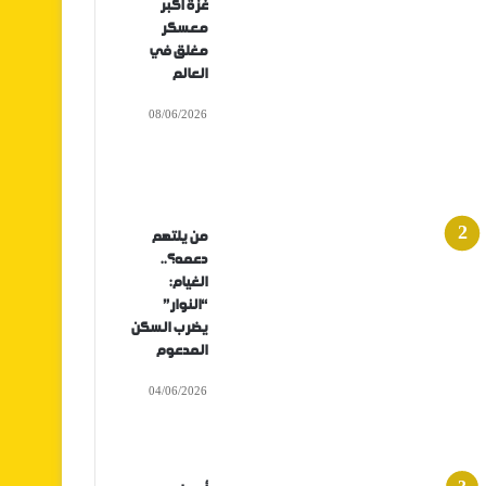
غزة أكبر
معسكر
مغلق في
العالم
08/06/2026
من يلتهم
دعمه؟..
الغيام:
“النوار”
يضرب السكن
المدعوم
04/06/2026