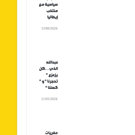
سياسية مع
منتخب
إيطاليا
13/06/2026
عبدالله
الذي…كان
يزعزع ”
تحجرنا ” و ”
كسلنا “
11/05/2026
حفريات