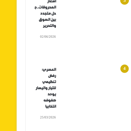
أسعار
المحروقات..ج
دل متجدد
بين السوق
والتحرير
02/06/2026
العسري:
رفض
تنظيمي
للتيار واليسار
يوحد
صفوفه
انتخابيا
25/03/2026