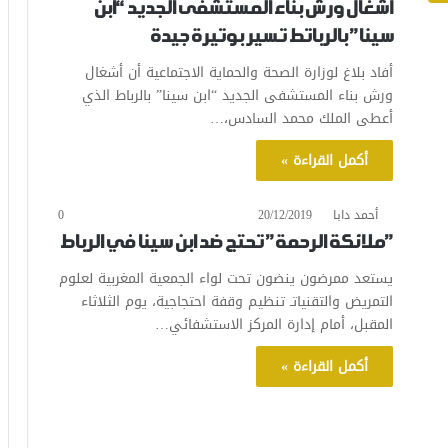
أشغال ورش بناء المستشفى الجديد “ابن
سينا” بالرباتط تسير بوتيرة جيدة
أفاد بلاغ لوزارة الصحة والحماية الاجتماعية أن أشغال
ورش بناء المستشفى الجديد “ابن سينا” بالرباط الذي
أعطى الملك محمد السادس،…
أكمل القراءة »
أحمد دابا
20/12/2019
0
”ملائكة الرحمة” تحتج ضد ابن سينا في الرباط
يستعد ممرضون ينضون تحت لواء الجمعية المغربية لعلوم
التمريض والتقنياتـ تنظيم وقفة احتجاجية، يوم الثلاثاء
المقبل، أمام إدارة المركز الاستشفائي…
أكمل القراءة »