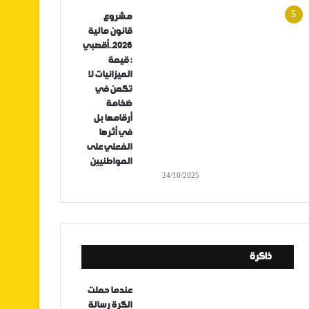
مشروع
قانون مالية
2026..أقصبي
: قيمة
الميزانيات لا
تكمن في
ضخامة
أرقامها بل
في أثرها
الفعلي على
المواطنيين
24/10/2025
ذاكرة
عندما حملت
الكرة رسالة