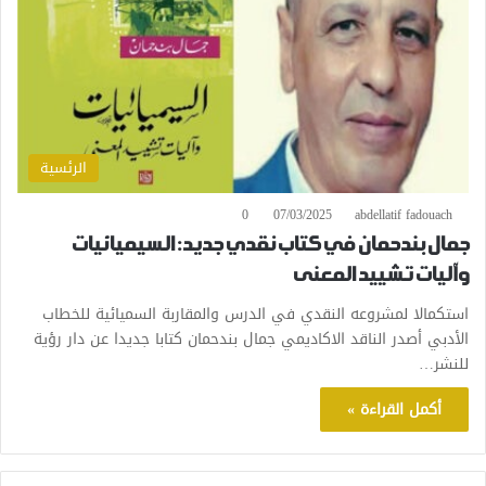
الرئسية
0
07/03/2025
abdellatif fadouach
جمال بندحمان في كتاب نقدي جديد: السيميائيات
وآليات تشييد المعنى
استكمالا لمشروعه النقدي في الدرس والمقاربة السميائية للخطاب
الأدبي أصدر الناقد الاكاديمي جمال بندحمان كتابا جديدا عن دار رؤية
للنشر…
أكمل القراءة »