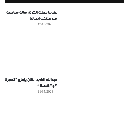
عندما حملت الكرة رسالة سياسية
مع منتخب إيطاليا
13/06/2026
عبدالله الذي…كان يزعزع ” تحجرنا
” و ” كسلنا “
11/05/2026