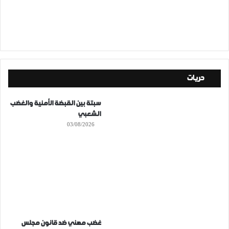
حريات
سبتة بين القبضة الأمنية والغضب
الشعبي
03/08/2026
غضب مهني ضد قانون مجلس