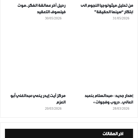
من تحليل ميثولوجيا النجوم الى
رحيل آخر عمالقة الفكر..موت
ابتكار “سينما الحقيقة”
فيلسوف التعقيد
30/05/2026
31/05/2026
إصدار جديد: «عبدالسلام بنعبد
مركز آيت إيدر ينعي عبدالغني أبو
العالي.. دروب وفجوات»
العزم
20/03/2026
28/03/2026
اخر المقالات