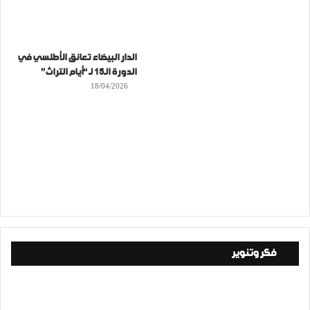
الدار البيضاء تعانق الأطلسي في
الدورة الـ15 لـ “أيام التراث”
18/04/2026
فكر وتنوير