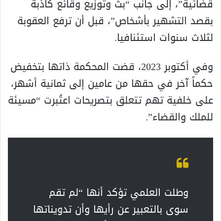
قضائية”، إلى جانب “بث وتوزيع وقائع كاذبة
بقصد التشهير بأشخاص”، قبل أن ترفع العقوبة
لثلاث سنوات استئنافيا.
وفي أكتوبر 2023، قضت المحكمة ذاتها بتخفيض
حكماً آخر في حقها من عامين إلى ثمانية أشهر،
على خلفية تهم تتعلق بتصريحات اعتُبرت “مسيئة
للملك والقضاء”.
وطلت العلمي تؤكد أنها “لم تقم
سوى بالتعبير عن رأيها وأن تدويناتها