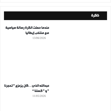
ذاكرة
عندما حملت الكرة رسالة سياسية
مع منتخب إيطاليا
13/06/2026
عبدالله الذي…كان يزعزع ” تحجرنا
” و ” كسلنا “
11/05/2026