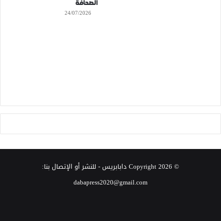
الصحافة
24/07/2026
© Copyright 2026
دابابريس
- للنشر أو الإتصال بنا:
dabapress2020@gmail.com
‫X
فيسبوك
انستقرام