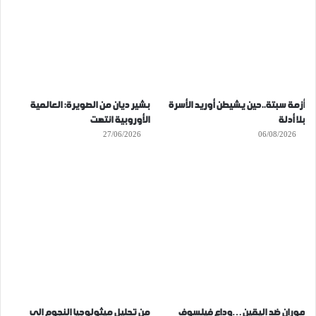
أزمة سبتة..حين يشيطن أوريد الأسرة
بشير ديان من الصويرة: العالمية
بلا أدلة
الأوروبية انتهت
27/06/2026
06/08/2026
موران ضد اليقين…وداع فيلسوف
من تحليل ميثولوجيا النجوم الى