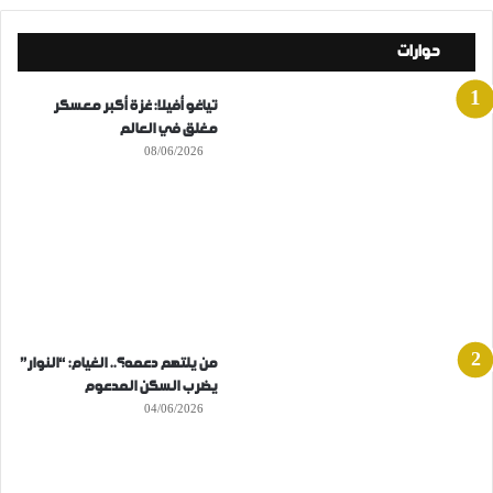
حوارات
تياغو أفيلا: غزة أكبر معسكر
مغلق في العالم
08/06/2026
من يلتهم دعمه؟.. الغيام: “النوار”
يضرب السكن المدعوم
04/06/2026