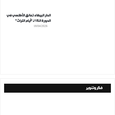
الدار البيضاء تعانق الأطلسي في
الدورة الـ15 لـ “أيام التراث”
18/04/2026
فكر وتنوير