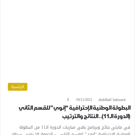
الرئسية
0
19/11/2022
abdellatif fadouach
البطولة الوطنية الإحترافية “إنوي” للقسم الثاني
(الدورة الـ11).. النتائج والترتيب
في مايلي نتائج وبرنامج باقي مباريات الدورة الـ11 من البطولة
الوطنية الإحترافية “إنوي” للقسم الثاني. – الجمعة 18 نونبر.. سطاد…