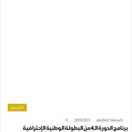
الرئسية
0
28/09/2023
abdellatif fadouach
برنامج الدورة الـ4 من البطولة الوطنية الإحترافية