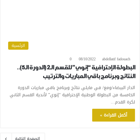
الرئسية
0
08/10/2022
abdellatif fadouach
البطولة الإحترافية “إنوي” للقسم الـ2 (الدورة الـ5)..
النتائج وبرنامج باقي المباريات والترتيب
الدار البيضاء/ومع/ في مايلي نتائج وبرنامج باقي مباريات الدورة
الخامسة من البطولة الوطنية الإحترافية “إنوي” لأندية القسم الثاني
لكرة القدم…
أكمل القراءة »
الصفحة التالية