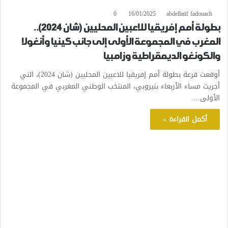
0
16/01/2025
abdellatif fadouach
بطولة أمم إفريقيا للاعبين المحليين (شان 2024)..
المغرب في المجموعة الأولى إلى جانب كينيا وأنغولا
والكونغو الديمقراطية وزامبيا
أوقعت قرعة بطولة أمم إفريقيا للاعبين المحليين (شان 2024)، التي
أجريت مساء الأربعاء بنيروبي، المنتخب الوطني المغربي في المجموعة
الأولى…
أكمل القراءة »