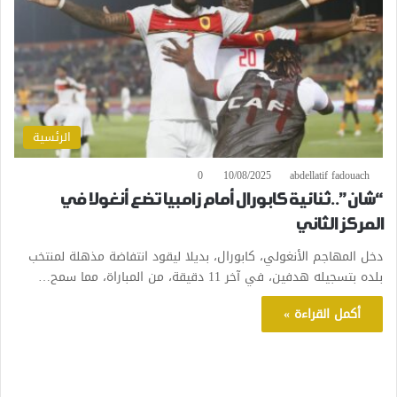
الرئسية
0
10/08/2025
abdellatif fadouach
“شان”..ثنائية كابورال أمام زامبيا تضع أنغولا في
المركز الثاني
دخل المهاجم الأنغولي، كابورال، بديلا ليقود انتفاضة مذهلة لمنتخب
بلده بتسجيله هدفين، في آخر 11 دقيقة، من المباراة، مما سمح…
أكمل القراءة »