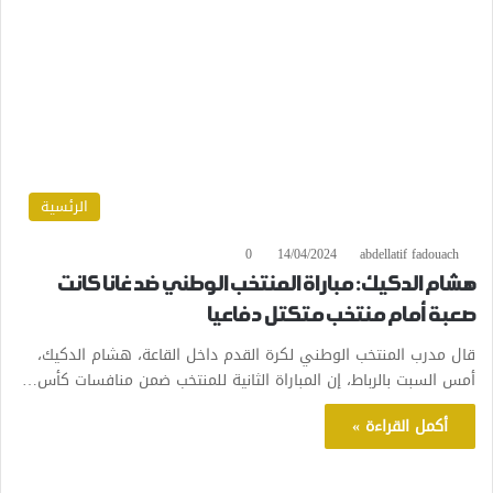
الرئسية
0
14/04/2024
abdellatif fadouach
هشام الدكيك: مباراة المنتخب الوطني ضد غانا كانت
صعبة أمام منتخب متكتل دفاعيا
قال مدرب المنتخب الوطني لكرة القدم داخل القاعة، هشام الدكيك،
أمس السبت بالرباط، إن المباراة الثانية للمنتخب ضمن منافسات كأس…
أكمل القراءة »