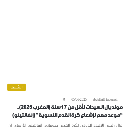
الرئسية
0
05/06/2025
abdellatif fadouach
مونديال السيدات لأقل من 17 سنة (المغرب 2025)..
“موعد مهم لإشعاع كرة القدم النسوية” (إنفانتينو)
قال رئيس الاتحاد الدولي لكرة القدم، جيوفاني إنفانتينو، الأربعاء، إن