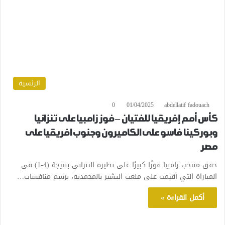
الرئسية
0
01/04/2025
abdellatif fadouach
كأس أمم إفريقيا للفتيان – فوز زامبيا على تنزانيا
وبوركينا فاسو على الكاميرون وجنوب افريقيا على
مصر
حقق منتخب زامبيا فوزًا كبيرًا على نظيره التنزاني بنتيجة (4-1) في
المباراة التي أقيمت على ملعب البشير بالمحمدية، برسم منافسات…
أكمل القراءة »