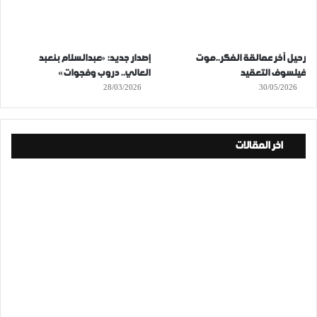
رحيل آخر عمالقة الفكر..موت
إصدار جديد: «عبدالسلام بنعبد
فيلسوف التعقيد
العالي.. دروب وفجوات»
28/03/2026
30/05/2026
اخر المقالات