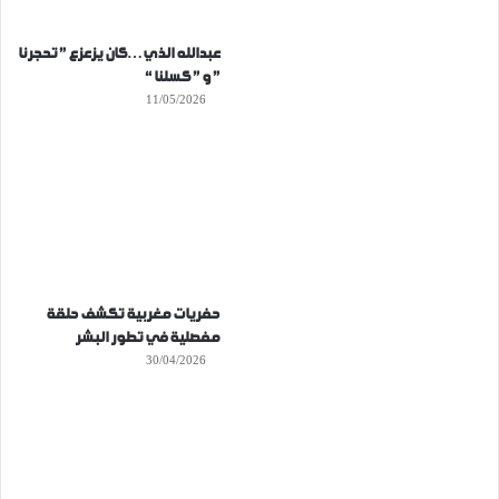
عبدالله الذي…كان يزعزع ” تحجرنا
” و ” كسلنا “
11/05/2026
حفريات مغربية تكشف حلقة
مفصلية في تطور البشر
30/04/2026