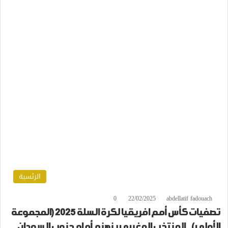
الرئسية
0
22/02/2025
abdellatif fadouach
تصفيات كأس أمم افريقيا لكرة السلة 2025 (المجموعة
الأولى).. المنتخب المغربي ينهزم أمام جنوب السودان