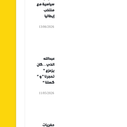
سياسية مع
منتخب
إيطاليا
13/06/2026
عبدالله
الذي…كان
يزعزع ”
تحجرنا ” و ”
كسلنا “
11/05/2026
حفريات