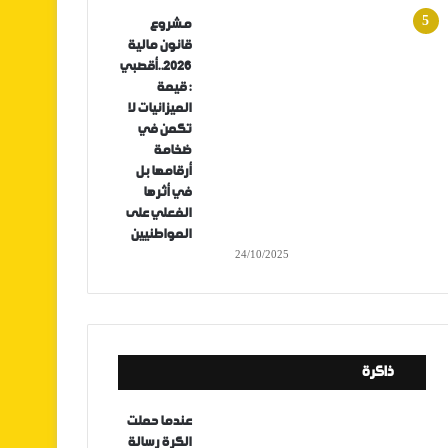
مشروع
قانون مالية
2026..أقصبي
: قيمة
الميزانيات لا
تكمن في
ضخامة
أرقامها بل
في أثرها
الفعلي على
المواطنيين
24/10/2025
ذاكرة
عندما حملت
الكرة رسالة