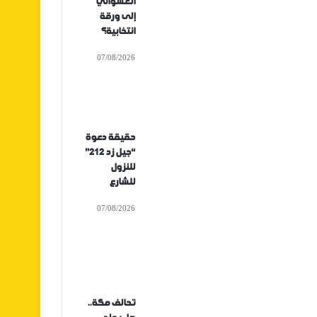
العشوائي
إلى ورقة
انتخابية؟
07/08/2026
حقيقة دعوة
“جيل زد 212”
للنزول
للشارع
07/08/2026
تحالف مكة..