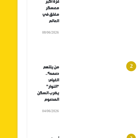
غزة أكبر
معسكر
مغلق في
العالم
08/06/2026
من يلتهم
دعمه؟..
الغيام:
“النوار”
يضرب السكن
المدعوم
04/06/2026