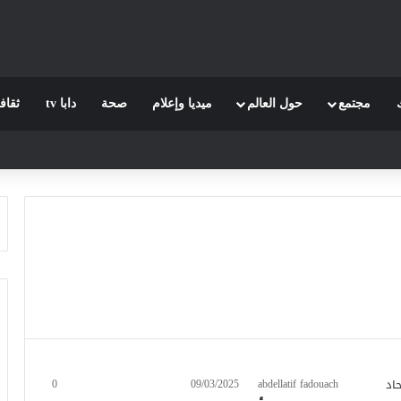
مجتمع
حول العالم
ميديا وإعلام
صحة
دابا tv
ثقاف
0
09/03/2025
abdellatif fadouach