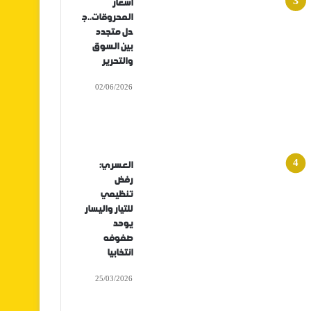
أسعار
المحروقات..ج
دل متجدد
بين السوق
والتحرير
02/06/2026
العسري:
رفض
تنظيمي
للتيار واليسار
يوحد
صفوفه
انتخابيا
25/03/2026