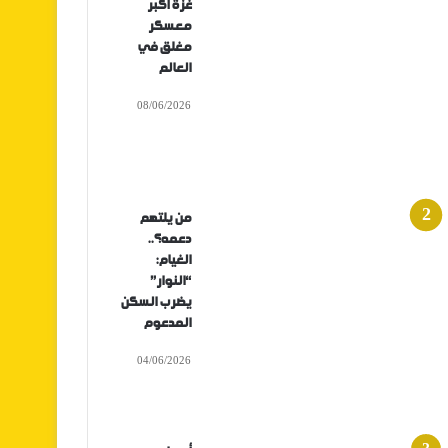
غزة أكبر
معسكر
مغلق في
العالم
08/06/2026
من يلتهم
دعمه؟..
الغيام:
“النوار”
يضرب السكن
المدعوم
04/06/2026