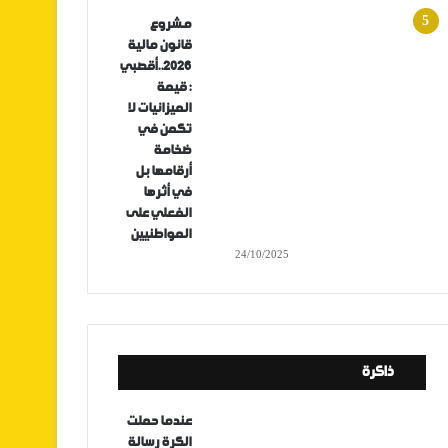
مشروع
قانون مالية
2026..أقصبي
: قيمة
الميزانيات لا
تكمن في
ضخامة
أرقامها بل
في أثرها
الفعلي على
المواطنيين
24/10/2025
ذاكرة
عندما حملت
الكرة رسالة