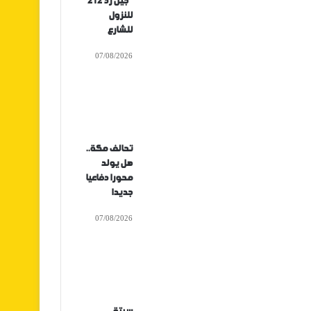
“جيل زد 212”
للنزول
للشارع
07/08/2026
تحالف مكة..
هل يولد
محورا دفاعيا
جديدا
07/08/2026