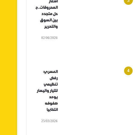
أسعار
المحروقات..ج
دل متجدد
بين السوق
والتحرير
02/06/2026
العسري:
رفض
تنظيمي
للتيار واليسار
يوحد
صفوفه
انتخابيا
25/03/2026