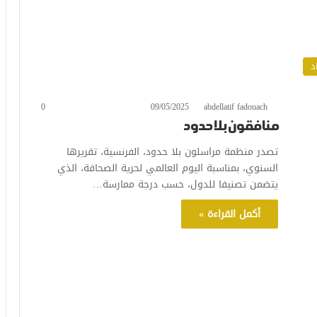
د
0
09/05/2025
abdellatif fadouach
منافقون بلا حدود
تصدر منظمة مراسلون بلا حدود، الفرنسية، تقريرها
السنوي، بمناسبة اليوم العالمي لحرية الصحافة، الذي
يتضمن تصنيفا للدول، حسب درجة ممارسة…
أكمل القراءة »