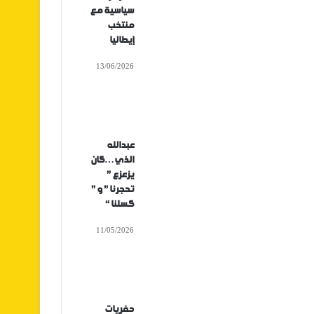
سياسية مع
منتخب
إيطاليا
13/06/2026
عبدالله
الذي…كان
يزعزع ”
تحجرنا ” و ”
كسلنا “
11/05/2026
حفريات