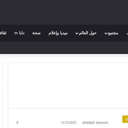
مجتمع
حول العالم
ميديا وإعلام
صحة
دابا tv
ثقاف
ة
0
11/12/2025
abdellatif fadouach