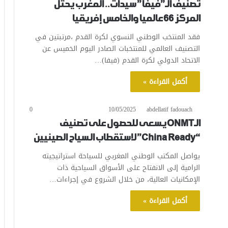
تصنيف الـ”فيفا” سيدات.. المغرب يحتل
المركز 66 عالميا والخامس إفريقيا
فقد المنتخب الوطني النسوي لكرة القدم ،مرتبتين في
التصنيف العالمي للمنتخبات الصادر اليوم الخميس عن
الاتحاد الدولي لكرة القدم (فيفا)…
أكمل القراءة »
0
10/05/2025
abdellatif fadouach
الـONMT يسعى للحصول على تصنيف
“China Ready” لاستقطاب السياح الصينيين
يواصل المكتب الوطني المغربي للسياحة استراتيجيته
الرامية إلى الانفتاح على الأسواق السياحية ذات
الإمكانيات العالية، من خلال الشروع في إجراءات…
أكمل القراءة »