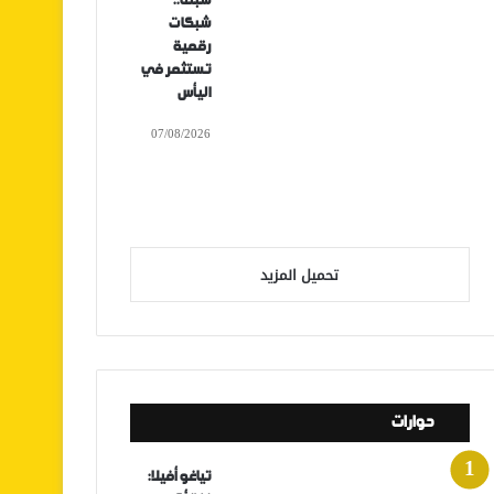
سبتة..
شبكات
رقمية
تستثمر في
اليأس
07/08/2026
تحميل المزيد
حوارات
تياغو أفيلا: