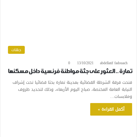
جهات
0
13/10/2021
abdellatif fadouach
تمارة .. العثور على جثة مواطنة فرنسية داخل مسكنها
فتحت فرقة الشرطة القضائية بمدينة تمارة بحثا قضائيا تحت إشراف
النيابة العامة المختصة، صباح اليوم الأربعاء، وذلك لتحديد ظروف
وملابسات…
أكمل القراءة »