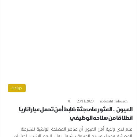
حوادث
0
23/11/2020
abdellatif fadouach
العيون .. العثور على جثة ضابط أمن تحمل عيارا ناريا
انطلاقا من سلاحه الوظيفي
علم لدى ولاية أمن العيون أن عناصر المصلحة الولائية للشرطة
القضائية وخبراء مسرح الجريمة باشروا، زوال اليوم الاثنين، إجراءات