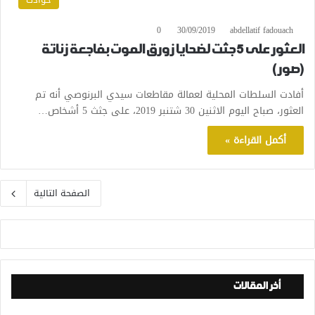
0
30/09/2019
abdellatif fadouach
العثور على 5 جثت لضحايا زورق الموت بفاجعة زناتة
(صور)
أفادت السلطات المحلية لعمالة مقاطعات سيدي البرنوصي أنه تم
العثور، صباح اليوم الاثنين 30 شتنبر 2019، على جثث 5 أشخاص…
أكمل القراءة »
الصفحة التالية
أخر المقالات