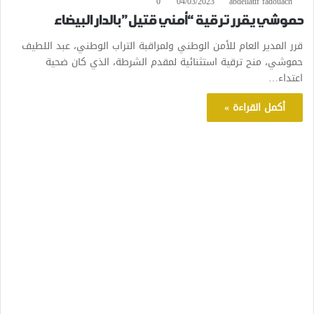
0
04/03/2023
abdellatif fadouach
حموشي يقرر ترقية “أمني قتيل” بالدار البيضاء
قرر المدير العام للأمن الوطني ولمراقبة التراب الوطني، عبد اللطيف
حموشي، منح ترقية استثنائية لمقدم الشرطة، الذي كان ضحية
اعتداء…
أكمل القراءة »