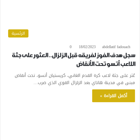
الرئسية
0
18/02/2023
abdellatif fadouach
سجل هدف الفوز لفريقه قبل الزلزال.. العثور على جثة
اللاعب أتسو تحت الأنقاض
عُثر على جثة لاعب كرة القدم الغاني، كريستيان أتسو، تحت أنقاض
مبنى في مدينة هاتاي بعد الزلزال القوي الذي ضرب…
أكمل القراءة »