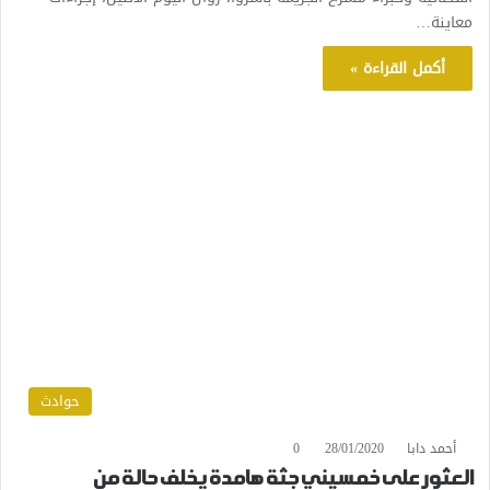
معاينة…
أكمل القراءة »
حوادث
أحمد دابا
28/01/2020
0
العثور على خمسيني جثة هامدة يخلف حالة من