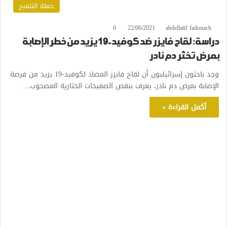
حملة التلقيح
0
22/06/2021
abdellatif fadouach
دراسة: لقاح فايزر ضد كوفيد-19 يزيد من خطر الإصابة
بمرض تخثر دم نادر
وجد باحثون إسرائيليون أن لقاح فايزر المضاد لكوفيد-19 يزيد من فرصة
الإصابة بمرض دم نادر، يعرف بنقص الصفيحات الخثارية المصحوب…
أكمل القراءة »