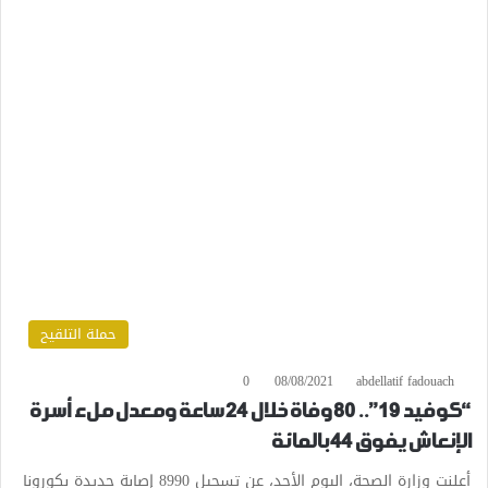
حملة التلقيح
0
08/08/2021
abdellatif fadouach
“كوفيد 19”.. 80 وفاة خلال 24 ساعة ومعدل ملء أسرة
الإنعاش يفوق 44 بالمائة
أعلنت وزارة الصحة، اليوم الأحد، عن تسجيل 8990 إصابة جديدة بكورونا