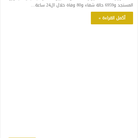
المستجد و6959 حالة شفاء و80 وفاة خلال ال24 ساعة…
أكمل القراءة »