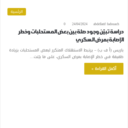
الرئسية
0
24/04/2024
abdellatif fadouach
دراسة تبيّن وجود صلة بين بعض المستحلبات وخطر
الإصابة بمرض السكري
باريس (أ ف ب) – يرتبط الاستهلاك المتكرر لبعض المستحلبات بزيادة
طفيفة في خطر الإصابة بمرض السكري، على ما بيّنت…
أكمل القراءة »