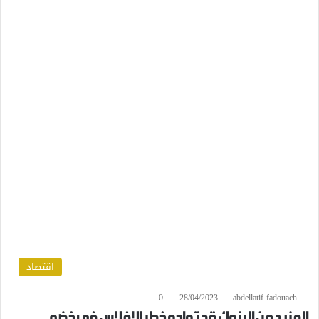
اقتصاد
0
28/04/2023
abdellatif fadouach
المزيد من البنوك قد تواجه خطر الإفلاس في خضم