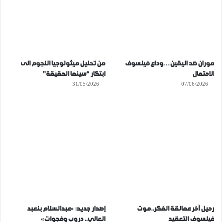
موران ضد اليقين…وداع فيلسوف
من تحليل ميثولوجيا النجوم الى
الاحتمال
ابتكار “سينما الحقيقة”
31/05/2026
07/06/2026
رحيل آخر عمالقة الفكر..موت
إصدار جديد: «عبدالسلام بنعبد
فيلسوف التعقيد
العالي.. دروب وفجوات»