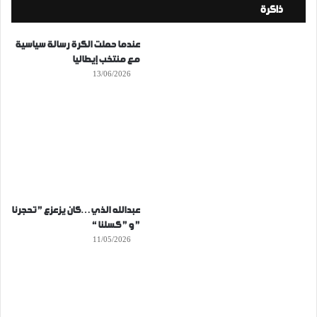
ذاكرة
عندما حملت الكرة رسالة سياسية
مع منتخب إيطاليا
13/06/2026
عبدالله الذي…كان يزعزع ” تحجرنا
” و ” كسلنا “
11/05/2026