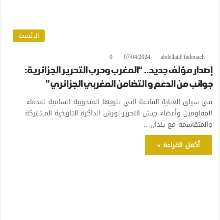
الرئسية
0
07/04/2024
abdellatif fadouach
إصدار مؤلف جديد.. “المغرب وحرب التحرير الجزائرية:
جوانب من الدعم و التضامن المغربي الجزائري”
في سياق العناية الفائقة التي تلويها المندوبية السامية لقدماء
المقاومين وأعضاء جيش التحرير لورش الذاكرة التاريخية المشتركة
والمتقاسمة مع بلدان…
أكمل القراءة »