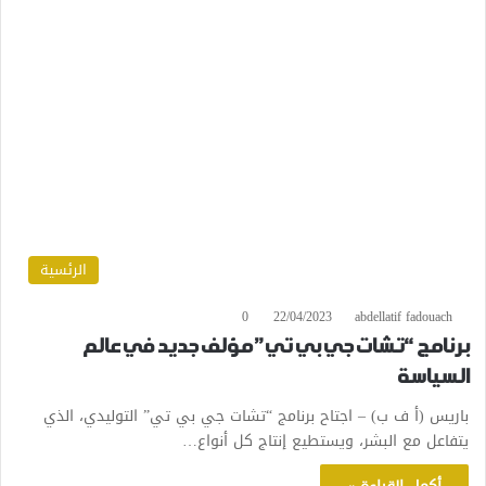
الرئسية
0
22/04/2023
abdellatif fadouach
برنامج “تشات جي بي تي” مؤلف جديد في عالم
السياسة
باريس (أ ف ب) – اجتاح برنامج “تشات جي بي تي” التوليدي، الذي
يتفاعل مع البشر، ويستطيع إنتاج كل أنواع…