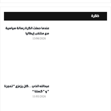
ذاكرة
عندما حملت الكرة رسالة سياسية
مع منتخب إيطاليا
13/06/2026
عبدالله الذي…كان يزعزع ” تحجرنا
” و ” كسلنا “
11/05/2026