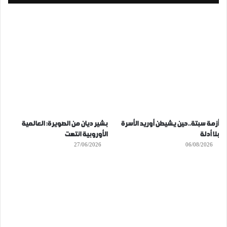
أزمة سبتة..حين يشيطن أوريد الأسرة
بشير ديان من الصويرة: العالمية
بلا أدلة
الأوروبية انتهت
27/06/2026
06/08/2026