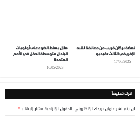
نهضة بركان قريب من معانقة لقبه
هلال يسلط الضوء على أولويات
الإفريقي الثالث+فيديو
البلدان متوسطة الدخل في الأمم
المتحدة
17/05/2025
16/05/2023
اترك تعليقاً
لن يتم نشر عنوان بريدك الإلكتروني.
الحقول الإلزامية مشار إليها بـ
*
ا
ل
ت