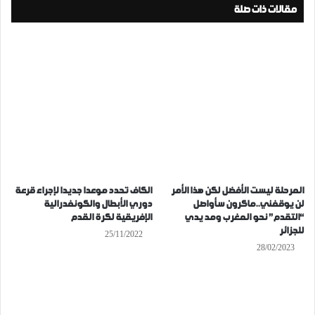
مقالات ذات صلة
المرحلة ليست الأفضل لكن هذا الأمر
الكاف تحدد موعدا جديدا لإجراء قرعة
لن يوقفني..ماكرون سأواصل
دوري الأبطال والكونفدرالية
“التقدم” نحو المغرب ومد يدي
الإفريقية لكرة القدم
للجزائر
25/11/2022
28/02/2023