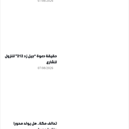
07/08/2026
حقيقة دعوة “جيل زد 212” للنزول
للشارع
07/08/2026
تحالف مكة.. هل يولد محورا