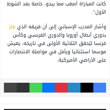
كانت المباراة أصعب مما يبدو، خاصة بعد الشوط
الأول”.
وأشار المدرب الإسباني إلى أن فريقه الذي
فاز
بدوري أبطال أوروبا والدوري الفرنسي وكأس
فرنسا ليُحقق الثلاثية الأولى في تاريخه، يعيش
موسما استثنائيا ويأمل في مواصلة الانتصارات
على الأراضي الأميركية.
فيسبوك
‫X
لينكدإن
بينتيريست
ماسنجر
واتساب
مشاركة عبر البريد
طباعة