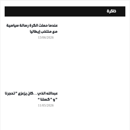
ذاكرة
عندما حملت الكرة رسالة سياسية
مع منتخب إيطاليا
13/06/2026
عبدالله الذي…كان يزعزع ” تحجرنا
” و ” كسلنا “
11/05/2026