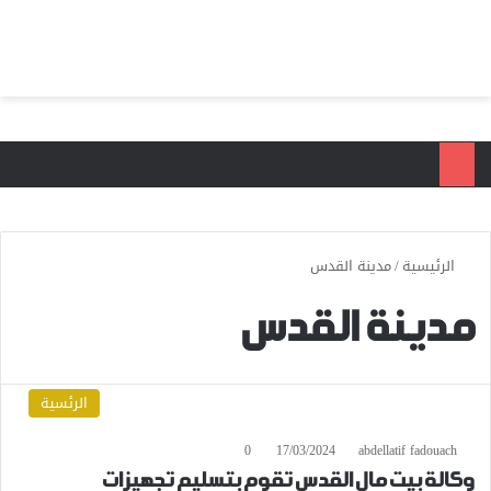
بحث عن
الق
الرئيسية
/
مدينة القدس
مدينة القدس
الرئسية
0
17/03/2024
abdellatif fadouach
وكالة بيت مال القدس تقوم بتسليم تجهيزات