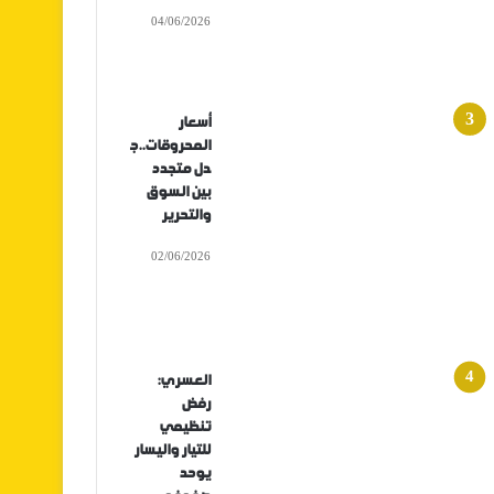
04/06/2026
أسعار
المحروقات..ج
دل متجدد
بين السوق
والتحرير
02/06/2026
العسري:
رفض
تنظيمي
للتيار واليسار
يوحد