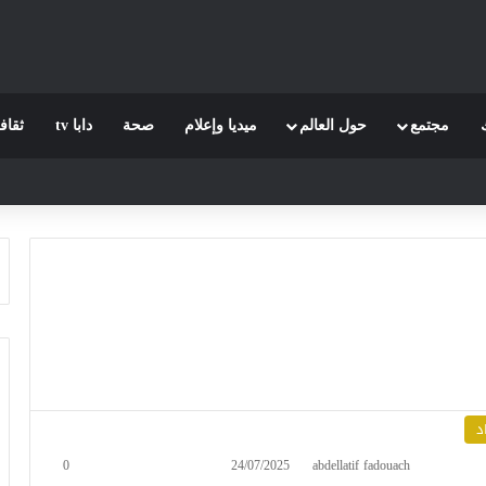
مجتمع
حول العالم
ميديا وإعلام
صحة
دابا tv
ثقاف
د
0
24/07/2025
abdellatif fadouach