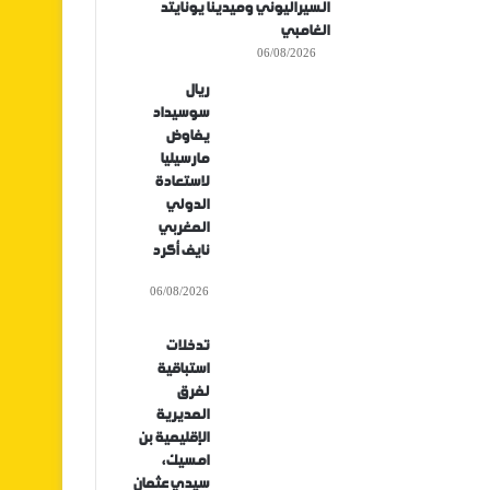
السيراليوني وميدينا يونايتد
الغامبي
06/08/2026
ريال
سوسيداد
يفاوض
مارسيليا
لاستعادة
الدولي
المغربي
نايف أكرد
06/08/2026
تدخلات
استباقية
لفرق
المديرية
الإقليمية بن
امسيك،
سيدي عثمان