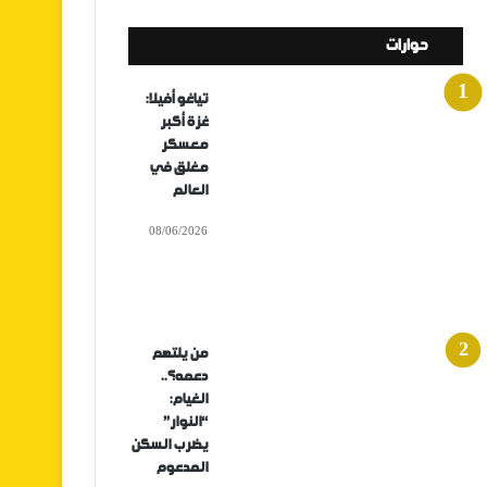
حوارات
تياغو أفيلا:
غزة أكبر
معسكر
مغلق في
العالم
08/06/2026
من يلتهم
دعمه؟..
الغيام:
“النوار”
يضرب السكن
المدعوم