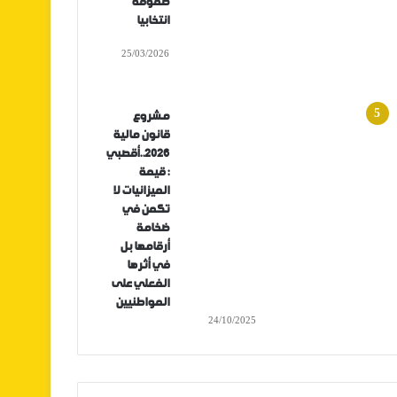
صفوفه
انتخابيا
25/03/2026
مشروع
قانون مالية
2026..أقصبي
: قيمة
الميزانيات لا
تكمن في
ضخامة
أرقامها بل
في أثرها
الفعلي على
المواطنيين
24/10/2025