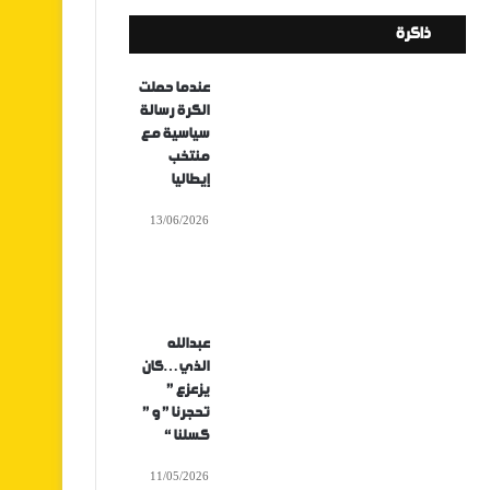
ذاكرة
عندما حملت
الكرة رسالة
سياسية مع
منتخب
إيطاليا
13/06/2026
عبدالله
الذي…كان
يزعزع ”
تحجرنا ” و ”
كسلنا “
11/05/2026