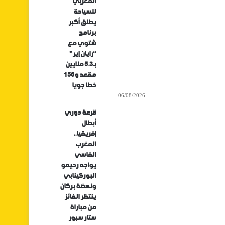
المغربي
للسياحة
يطلق أكبر
برنامج
شتوي مع
“رايان إير”
بـ5.3 ملايين
مقعد و156
خطا جويا
06/08/2026
قرعة دوري
أبطال
إفريقيا..
المغرب
الفاسي
يواجه رحيمو
البوركينابي
ونهضة بركان
ينتظر الفائز
من مباراة
ستار سبور