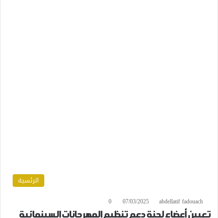
الرئسية
0
07/03/2025
abdellatif fadouach
تعيين أعضاء لجنة دعم تنظيم المهرجانات السينمائية