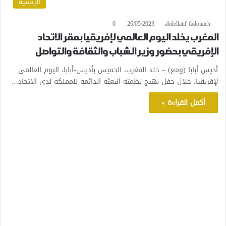
الرئسية
0
26/05/2023
abdellatif fadouach
المغرب يخلد اليوم العالمي لإفريقيا بمقر الاتحاد
الإفريقي بحضور وزير الشباب والثقافة والتواصل
أديس أبابا (ومع) – خلد المغرب، الخميس بأديس-أبابا، اليوم العالمي
لإفريقيا، خلال حفل بهيج نظمته البعثة الدائمة للمملكة لدى الاتحاد…
أكمل القراءة »