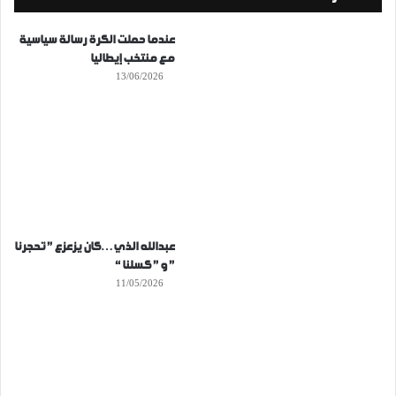
عندما حملت الكرة رسالة سياسية
مع منتخب إيطاليا
13/06/2026
عبدالله الذي…كان يزعزع ” تحجرنا
” و ” كسلنا “
11/05/2026