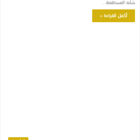
شأنه المساهمة…
أكمل القراءة »