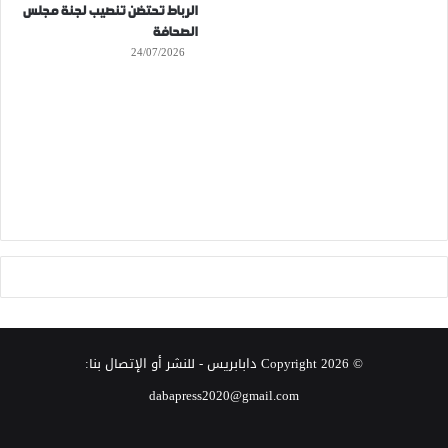
الرباط تحتضن تنصيب لجنة مجلس
الصحافة
24/07/2026
© Copyright 2026
دابابريس
- للنشر أو الإتصال بنا:
dabapress2020@gmail.com
‫X
فيسبوك
انستقرام