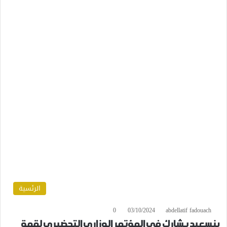
الرئسية
0
03/10/2024
abdellatif fadouach
بنسعيد يشارك في المؤتمر الوزاري التحضيري لقمة