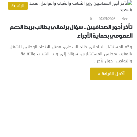
الرئسية
0
07/05/2026
alex
تأخر أجور الصحافيين.. سؤال برلماني يطالب بربط الدعم
العمومي بحماية الأجراء
وجّه المستشار البرلماني خالد السطي، ممثل الاتحاد الوطني للشغل
بالمغرب بمجلس المستشارين، سؤالا إلى وزير الشباب والثقافة
والتواصل، حول تأخر…
أكمل القراءة »