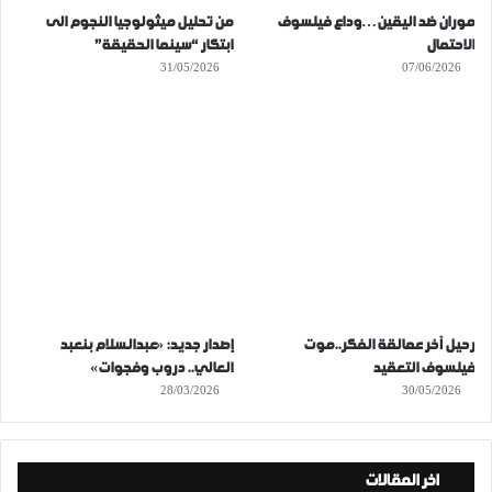
موران ضد اليقين…وداع فيلسوف
من تحليل ميثولوجيا النجوم الى
الاحتمال
ابتكار “سينما الحقيقة”
31/05/2026
07/06/2026
رحيل آخر عمالقة الفكر..موت
إصدار جديد: «عبدالسلام بنعبد
فيلسوف التعقيد
العالي.. دروب وفجوات»
28/03/2026
30/05/2026
اخر المقالات