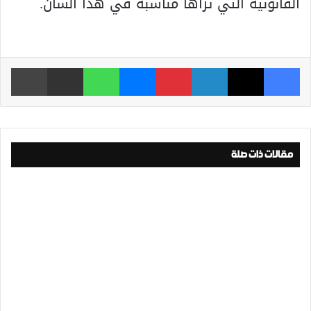
القانونية التي تراها مناسبة في هذا الشأن.
فيسبوك
‫X
لينكدإن
بينتيريست
ماسنجر
واتساب
مشاركة عبر البريد
طباعة
مقالات ذات صلة