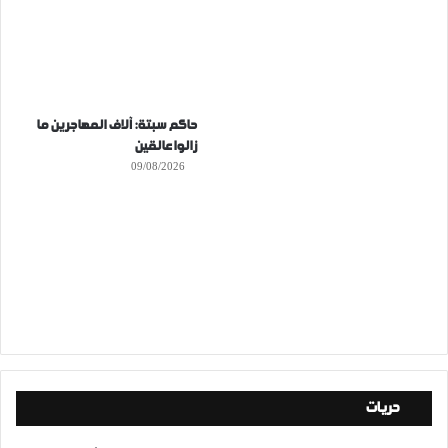
حاكم سبتة: آلاف المهاجرين ما
زالوا عالقين
09/08/2026
حريات