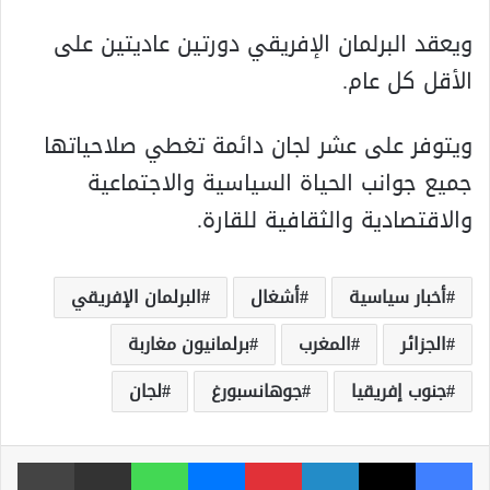
ويعقد البرلمان الإفريقي دورتين عاديتين على
الأقل كل عام.
ويتوفر على عشر لجان دائمة تغطي صلاحياتها
جميع جوانب الحياة السياسية والاجتماعية
والاقتصادية والثقافية للقارة.
أخبار سياسية
أشغال
البرلمان الإفريقي
الجزائر
المغرب
برلمانيون مغاربة
جنوب إفريقيا
جوهانسبورغ
لجان
فيسبوك
‫X
لينكدإن
بينتيريست
ماسنجر
واتساب
مشاركة عبر البريد
طباعة