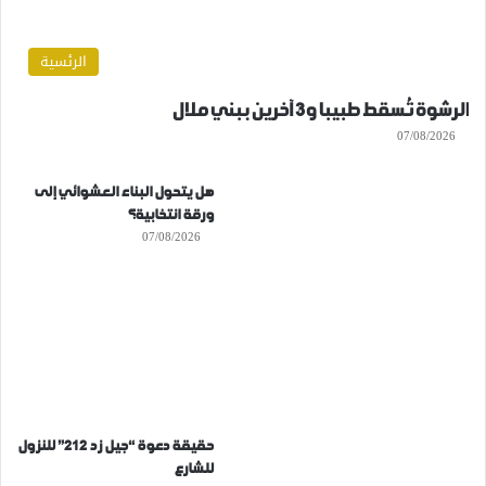
الرئسية
الرشوة تُسقط طبيبا و3 آخرين ببني ملال
07/08/2026
هل يتحول البناء العشوائي إلى
ورقة انتخابية؟
07/08/2026
حقيقة دعوة “جيل زد 212” للنزول
للشارع