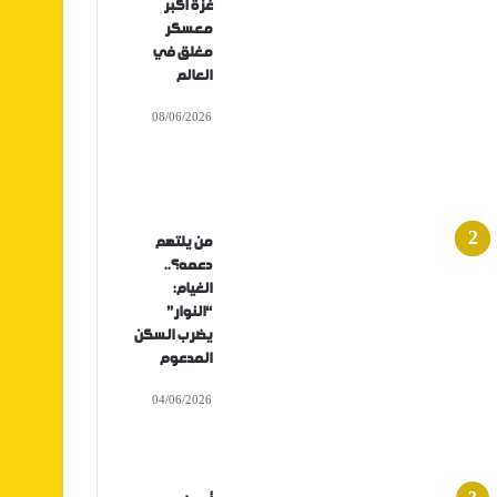
غزة أكبر
معسكر
مغلق في
العالم
08/06/2026
من يلتهم
دعمه؟..
الغيام:
“النوار”
يضرب السكن
المدعوم
04/06/2026