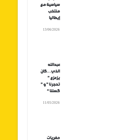
سياسية مع
منتخب
إيطاليا
13/06/2026
عبدالله
الذي…كان
يزعزع ”
تحجرنا ” و ”
كسلنا “
11/05/2026
حفريات