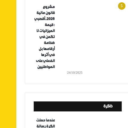
مشروع
قانون مالية
2026..أقصبي
: قيمة
الميزانيات لا
تكمن في
ضخامة
أرقامها بل
في أثرها
الفعلي على
المواطنيين
24/10/2025
ذاكرة
عندما حملت
الكرة رسالة