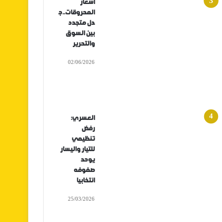
أسعار
المحروقات..ج
دل متجدد
بين السوق
والتحرير
02/06/2026
العسري:
رفض
تنظيمي
للتيار واليسار
يوحد
صفوفه
انتخابيا
25/03/2026