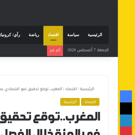
الرئيسية
سياسة
اقتصاد
رياضة
رأي/ كرونيك
الجمعة 7 أغسطس 2026
أخر خبر
الرئيسية
/
اقتصاد
/
المغرب..توقع تحقيق نمو اقتصادي بنسبة 2.4 في المئة خلال الفصل الأول
فيسبوك
اقتصاد
الرئسية
‫X
لينكدإن
بينتيريست
في المئة خلال الفصل 