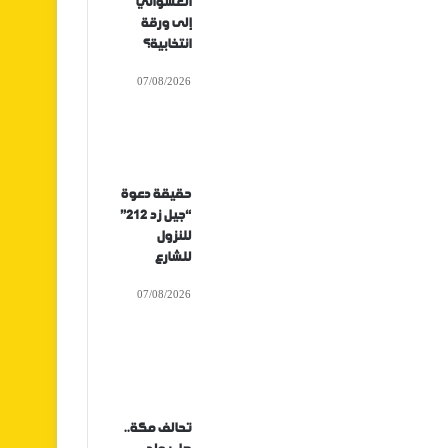
العشوائي
إلى ورقة
انتخابية؟
07/08/2026
حقيقة دعوة
“جيل زد 212”
للنزول
للشارع
07/08/2026
تحالف مكة..