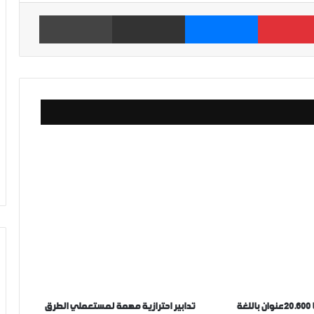
بينتيريست
ماسنجر
مشاركة عبر البريد
طباعة
تضم بين طياتها 20.600 عنوان باللغة
تدابير احترازية مهمة لمستعملي الطرق