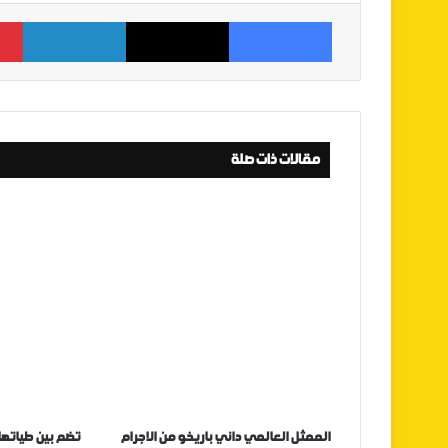
فيسبوك
‫X
لينكدإن
مقالات ذات صلة
الممثل العالمي داني باريخو من الاجرام