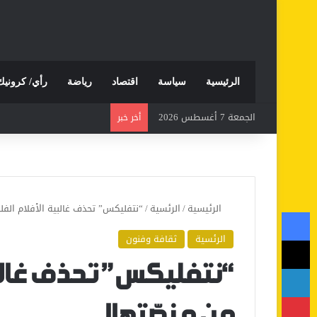
الرئيسية
سياسة
اقتصاد
رياضة
رأي/ كرونيك
الجمعة 7 أغسطس 2026
أخر خبر
الرئيسية
/
الرئسية
/
“نتفليكس” تحذف غالبية الأفلام الفل
فيسبوك
الرئسية
ثقافة وفنون
‫X
لينكدإن
“نتفليكس” تحذف غالب
بينتيريست
من منصّتها!