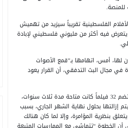
للمنصة.
أفلام الفلسطينية تقريباً سيزيد من تهميش
يتعرض فيه أكثر من مليوني فلسطيني لإبادة
لي.
لها، أمس، اتهامها بـ”قمع الأصوات
 في مجال البث التدفقي، أن القرار يعود
وأكدت “نتفليكس” أن المجموعة التي تضم 32 فيلماً كانت متاحة مدة ثلاث سنوات،
يتم إزالتها بحلول نهاية الشهر الجاري، بسبب
يتعلق بنظرية المؤامرة، وإلا لما كان هنالك
لى أن الخطوة “تتماشى مع الممارسات المتبعة