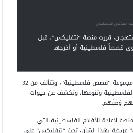
يب: صحافي فلسطيني
ستهجان، قررت منصة “نتفليكس”، قبل
روي قصصاً فلسطينية أو أخرجها
وكانت الشبكة أطلقت في العام 2021، مجموعة “قصص فلسطينية”، وتتألف من 32
ة الفلسطينية وتنوعها، وتكشف عن حيوات
م وَطَنَهم.
صة لإعادة الأفلام الفلسطينية التي
 عريضة بهذا الشأن، تحث “نتفليكس” على