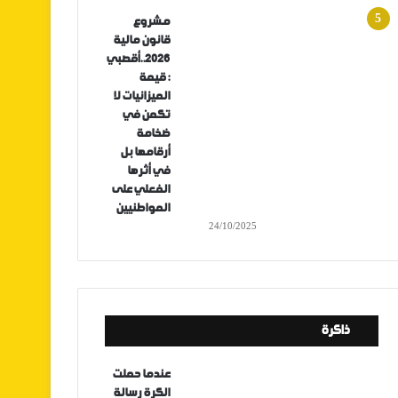
مشروع
قانون مالية
2026..أقصبي
: قيمة
الميزانيات لا
تكمن في
ضخامة
أرقامها بل
في أثرها
الفعلي على
المواطنيين
24/10/2025
ذاكرة
عندما حملت
الكرة رسالة