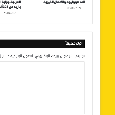
الى هووليود والاعمال الخيرية
العربية..وزارة 
بأزيد من 328 ألف كتاب إلكتروني
03/06/2024
25/04/2023
اترك تعليقاً
لن يتم نشر عنوان بريدك الإلكتروني.
الحقول الإلزامية مشار إل
ا
ل
ت
ع
ل
ي
ق