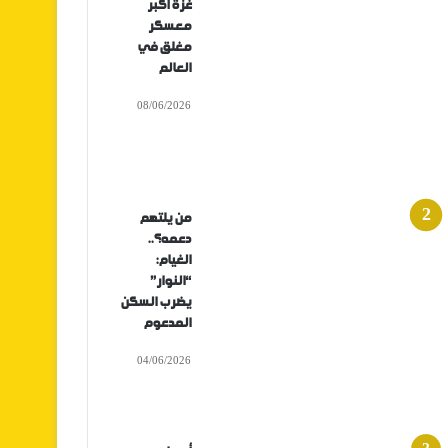
غزة أكبر
معسكر
مغلق في
العالم
08/06/2026
من يلتهم
دعمه؟..
الغيام:
“النوار”
يضرب السكن
المدعوم
04/06/2026