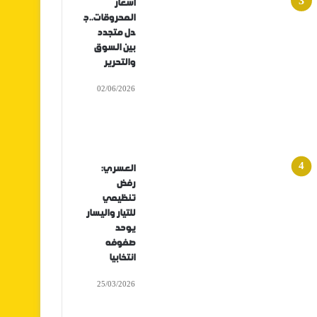
أسعار
المحروقات..ج
دل متجدد
بين السوق
والتحرير
02/06/2026
العسري:
رفض
تنظيمي
للتيار واليسار
يوحد
صفوفه
انتخابيا
25/03/2026