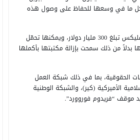
كل ما في وسعها للحفاظ على وصول هذه
وأشار سونجيف إلى أن قيمة شركة نتفليكس تبلغ 300 مليار دولار، ويمكنها تحمّل
ا بدلاً من ذلك سمحت بإزالة مكتبتها بأكملها
ت الحقوقية، بما في ذلك شبكة العمل
لامية الأميركية (كير)، والشبكة الوطنية
ؤيد موقف “فريدوم فوروورد”.