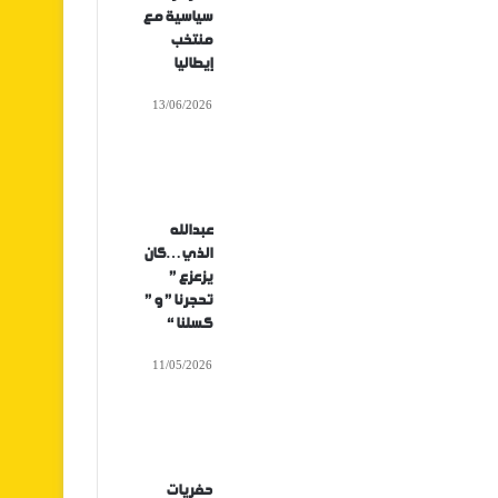
سياسية مع
منتخب
إيطاليا
13/06/2026
عبدالله
الذي…كان
يزعزع ”
تحجرنا ” و ”
كسلنا “
11/05/2026
حفريات