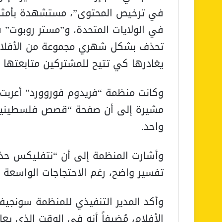
في ترخيص المحتوى”، مستشهدة بأمثل
في الولايات المتحدة، و”مستر روبوت” ف
تحذف بشكل شهري مجموعة من الأفلام و
يغادرها كي تتيح للمشتركين متابعتها ق
وكانت منظمة “فريدوم فوروورد” أعربت
مشيرة إلى أن صفحة “قصص فلسطينية”
واحد.
وأشارت المنظمة إلى أن “نتفليكس حذ
تفسير واضح، رغم الاحتجاجات الواسعة 
وأكد المدير التنفيذي للمنظمة سونجيف 
الأفلام، مُضيفاً أنه في الوقت الذي يعا