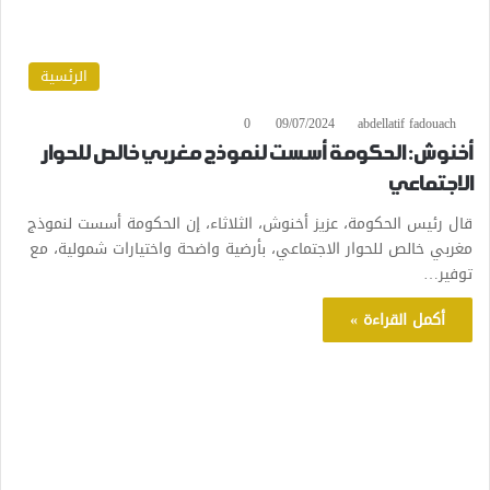
الرئسية
0
09/07/2024
abdellatif fadouach
أخنوش: الحكومة أسست لنموذج مغربي خالص للحوار
الاجتماعي
قال رئيس الحكومة، عزيز أخنوش، الثلاثاء، إن الحكومة أسست لنموذج
مغربي خالص للحوار الاجتماعي، بأرضية واضحة واختيارات شمولية، مع
توفير…
أكمل القراءة »