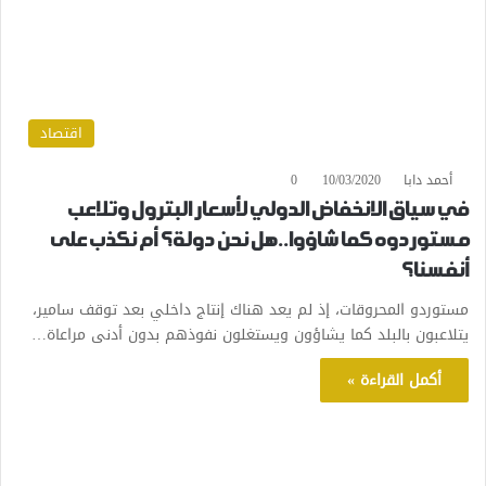
اقتصاد
أحمد دابا
10/03/2020
0
في سياق الانخفاض الدولي لأسعار البترول وتلاعب
مستوردوه كما شاؤوا..هل نحن دولة؟ أم نكذب على
أنفسنا؟
مستوردو المحروقات، إذ لم يعد هناك إنتاج داخلي بعد توقف سامير،
يتلاعبون بالبلد كما يشاؤون ويستغلون نفوذهم بدون أدنى مراعاة…
أكمل القراءة »