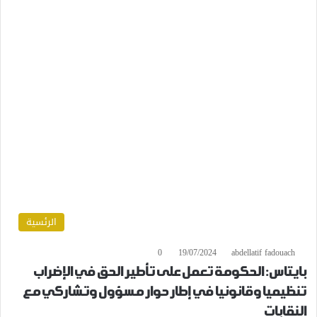
الرئسية
0
19/07/2024
abdellatif fadouach
بايتاس: الحكومة تعمل على تأطير الحق في الإضراب
تنظيميا وقانونيا في إطار حوار مسؤول وتشاركي مع
النقابات