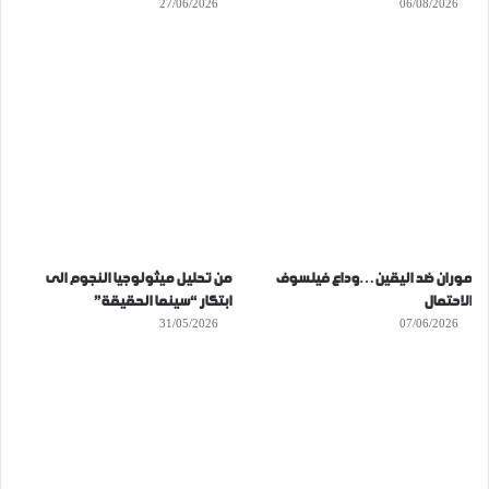
27/06/2026
06/08/2026
موران ضد اليقين…وداع فيلسوف
من تحليل ميثولوجيا النجوم الى
الاحتمال
ابتكار “سينما الحقيقة”
31/05/2026
07/06/2026