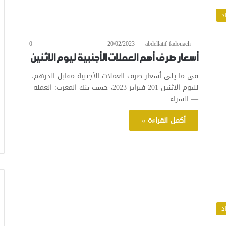
د
0
20/02/2023
abdellatif fadouach
أسعار صرف أهم العملات الأجنبية ليوم الاثنين
في ما يلي أسعار صرف العملات الأجنبية مقابل الدرهم،
لليوم الاثنين 201 فبراير 2023، حسب بنك المغرب: العملة
— الشراء…
أكمل القراءة »
د