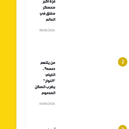
غزة أكبر
معسكر
مغلق في
العالم
08/06/2026
من يلتهم
دعمه؟..
الغيام:
“النوار”
يضرب السكن
المدعوم
04/06/2026