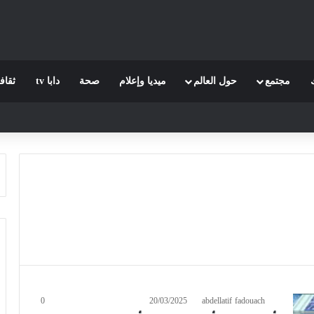
مجتمع
حول العالم
ميديا وإعلام
صحة
دابا tv
ثقاف
0
20/03/2025
abdellatif fadouach