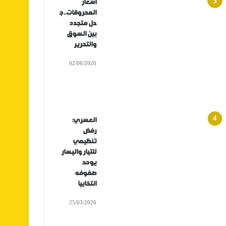
أسعار
المحروقات..ج
دل متجدد
بين السوق
والتحرير
02/06/2026
العسري:
رفض
تنظيمي
للتيار واليسار
يوحد
صفوفه
انتخابيا
25/03/2026