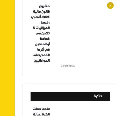
مشروع
قانون مالية
2026..أقصبي
: قيمة
الميزانيات لا
تكمن في
ضخامة
أرقامها بل
في أثرها
الفعلي على
المواطنيين
24/10/2025
ذاكرة
عندما حملت
الكرة رسالة