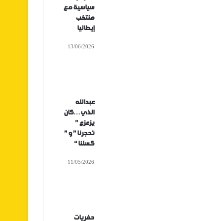
سياسية مع
منتخب
إيطاليا
13/06/2026
عبدالله
الذي…كان
يزعزع ”
تحجرنا ” و ”
كسلنا “
11/05/2026
حفريات