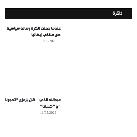
ذاكرة
عندما حملت الكرة رسالة سياسية
مع منتخب إيطاليا
13/06/2026
عبدالله الذي…كان يزعزع ” تحجرنا
” و ” كسلنا “
11/05/2026