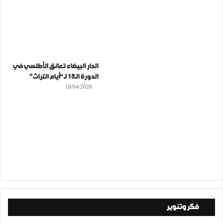
الدار البيضاء تعانق الأطلسي في
الدورة الـ15 لـ “أيام التراث”
18/04/2026
فكر وتنوير