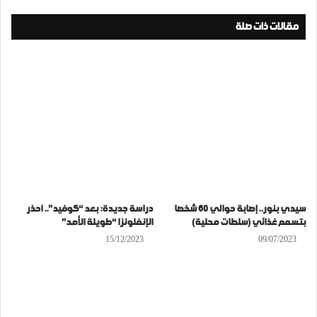
مقالات ذات صلة
سيدي بنور.. إصابة حوالي 60 شخصا
دراسة جديدة: بعد “كوفيد”.. احذر
بتسمم غذائي (سلطات محلية)
الإنفلونزا “طويلة الأمد”
15/12/2023
09/07/2023