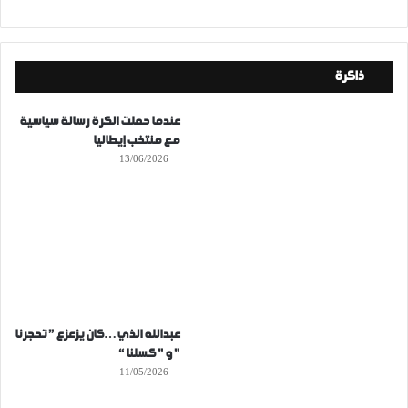
ذاكرة
عندما حملت الكرة رسالة سياسية
مع منتخب إيطاليا
13/06/2026
عبدالله الذي…كان يزعزع ” تحجرنا
” و ” كسلنا “
11/05/2026