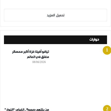
تحميل المزيد
حوارات
تياغو أفيلا: غزة أكبر معسكر
مغلق في العالم
08/06/2026
من يلتهم دعمه؟.. الغيام: “النوار”