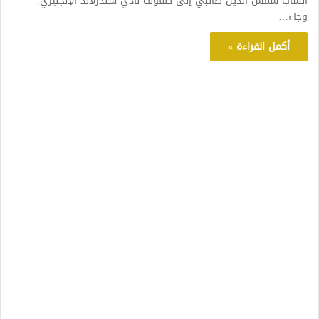
الشاب شمس الدين طالبي إلى صفوف نادي سندرلاند الإنجليزي.
وجاء…
أكمل القراءة »