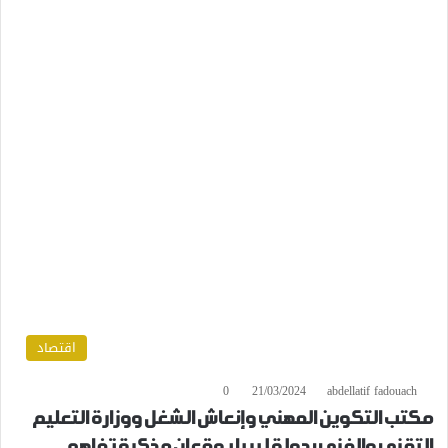
اقتصاد
0
21/03/2024
abdellatif fadouach
مكتب التكوين المهني وإنعاش الشغل ووزارة التعليم
التقني والفني بدولة ليبيا يوقعان مذكرة تفاهم