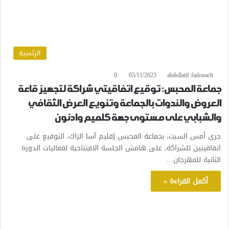
الرئسية
0
05/11/2023
abdellatif fadouach
جماعة المحبس: توقيع اتفاقيتي شراكة لتجهيز قاعة
العروض والندوات بالجماعة وتنويع العرض الثقافي
والشبابي على مستوى جهة كلميم وادنون
جرى أمس السبت، بجماعة المحبس إقليم آسا الزاك، التوقيع على
اتفاقيتين للشراكة، على هامش الجلسة الافتتاحية لفعاليات الدورة
الثانية للمهرجان…
أكمل القراءة »