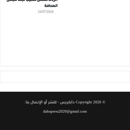
الصحافة
24/07/2026
© Copyright 2026
دابابريس
- للنشر أو الإتصال بنا:
dabapress2020@gmail.com
‫X
فيسبوك
انستقرام