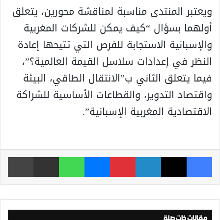
ويعتبر المنتدى مناسبة لمناقشة محورين، يتعلق
أولهما بسؤال “كيف يمكن للشركات المغربية
والإسبانية الاستجابة للفرص التي تتيحها إعادة
النظر في إعدادات سلاسل القيمة العالمية؟”،
فيما يتعلق الثاني ب”الانتقال الطاقي، البيئة
واقتصاد التدوير، والقطاعات الأساسية للشراكة
الاقتصادية المغربية الإسبانية”.
فيسبوك
‫X
لينكدإن
بينتيريست
ماسنجر
واتساب
مشاركة عبر البريد
طباعة
مقالات ذات صلة