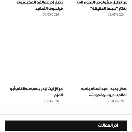
من تحليل ميثولوجيا النجوم الى
رحيل آخر عمالقة الفكر..موت
ابتكار “سينما الحقيقة”
فيلسوف التعقيد
30/05/2026
31/05/2026
إصدار جديد: «عبدالسلام بنعبد
مركز آيت إيدر ينعي عبدالغني أبو
العالي.. دروب وفجوات»
العزم
20/03/2026
28/03/2026
اخر المقالات