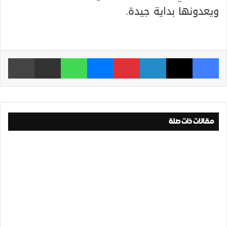
ويعدونها بداية جيدة.
فيسبوك
‫X
لينكدإن
بينتيريست
ماسنجر
واتساب
مشاركة عبر البريد
طباعة
مقالات ذات صلة