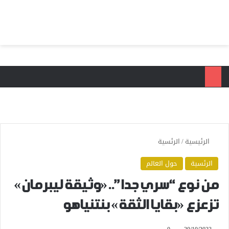
بحث عن
الق
الرئيسية
/
الرئسية
الرئسية
حول العالم
من نوع “سري جدا”..«وثيقة ليبرمان»
تزعزع «بقايا الثقة» بنتنياهو