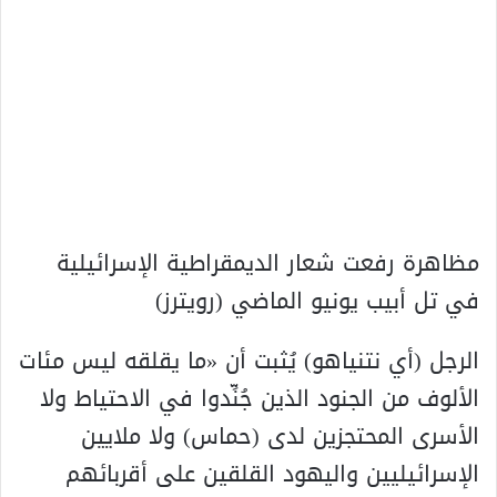
مظاهرة رفعت شعار الديمقراطية الإسرائيلية
في تل أبيب يونيو الماضي (رويترز)
الرجل (أي نتنياهو) يُثبت أن «ما يقلقه ليس مئات
الألوف من الجنود الذين جُنِّدوا في الاحتياط ولا
الأسرى المحتجزين لدى (حماس) ولا ملايين
الإسرائيليين واليهود القلقين على أقربائهم