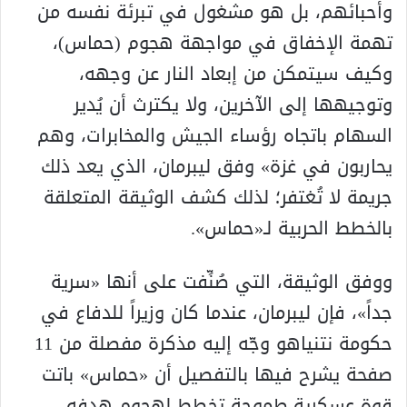
وأحبائهم، بل هو مشغول في تبرئة نفسه من
تهمة الإخفاق في مواجهة هجوم (حماس)،
وكيف سيتمكن من إبعاد النار عن وجهه،
وتوجيهها إلى الآخرين، ولا يكترث أن يُدير
السهام باتجاه رؤساء الجيش والمخابرات، وهم
يحاربون في غزة» وفق ليبرمان، الذي يعد ذلك
جريمة لا تُغتفر؛ لذلك كشف الوثيقة المتعلقة
بالخطط الحربية لـ«حماس».
ووفق الوثيقة، التي صُنِّفت على أنها «سرية
جداً»، فإن ليبرمان، عندما كان وزيراً للدفاع في
حكومة نتنياهو وجّه إليه مذكرة مفصلة من 11
صفحة يشرح فيها بالتفصيل أن «حماس» باتت
قوة عسكرية طموحة تخطط لهجوم هدفه