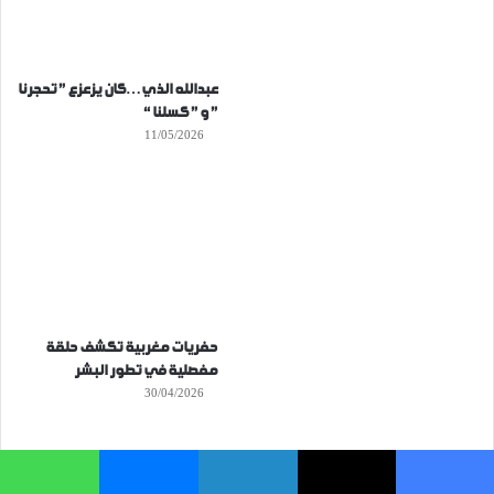
عبدالله الذي…كان يزعزع ” تحجرنا
” و ” كسلنا “
11/05/2026
حفريات مغربية تكشف حلقة
مفصلية في تطور البشر
30/04/2026
فيسبوك
‫X
لينكدإن
ماسنجر
واتساب