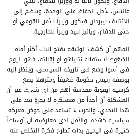
الدفاع، ويكون نائباً له ووزيراً للدفاع، بيني
غانتس، لأجل الحفاظ على الوحدة، وينضم إلى
الائتلاف ليبرمان فيكون وزيراً للأمن القومي أو
حتى للدفاع، ويائير لبيد وزيراً للخارجية.
المهم أن كشف الوثيقة يفتح الباب أكثر أمام
الضغوط لاستقالة نتنياهو أو إقالته، فهو اليوم
في أسوأ وضع في تاريخه السياسي، ويُنظر إليه
بوصفه رئيس حكومة ضعيفاً ومترهلاً يضع
كرسيه أيقونة مقدسة أهم من أي شيء. غير أن
المشكلة أن أحداً من معسكره لا يجرؤ بعد على
هذا التحدي، والحرب لا تساعد على خوض معركة
سياسية كهذه، والأمل لدى معارضيه أن أوساطاً
كثيرة في اليمين بدأت تطرح فكرة التخلص منه