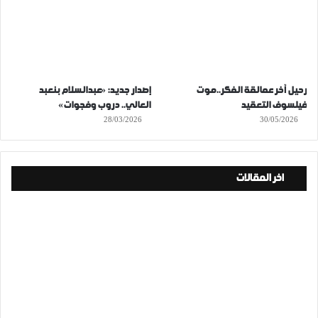
رحيل آخر عمالقة الفكر..موت
إصدار جديد: «عبدالسلام بنعبد
فيلسوف التعقيد
العالي.. دروب وفجوات»
28/03/2026
30/05/2026
اخر المقالات