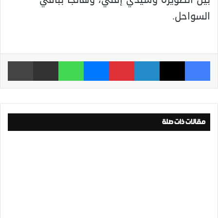
السواحل.
فيسبوك
‫X
لينكدإن
بينتيريست
ماسنجر
واتساب
مشاركة عبر البريد
طباعة
مقالات ذات صلة