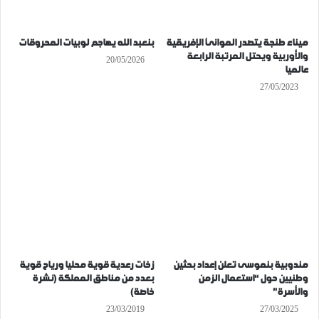
ميناء طنجة يتصدر الموانئ الإفريقية
بنعبد الله يهاجم لوبيات المحروقات
والأوربية ويحتل المرتبة الرابعة
20/05/2026
عالميا
27/05/2023
مندوبية بنموسى تعلن إعداد بحثين
زخات رعدية قوية محليا ورياح قوية
وطنيين حول “استعمال الزمن
بعدد من مناطق المملكة (نشرة
والأسرة”
خاصة)
23/03/2019
27/03/2025