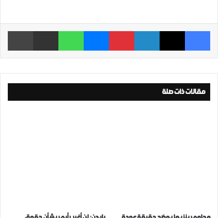
فيسبوك
‫X
لينكدإن
بينتيريست
ماسنجر
واتساب
مشاركة عبر البريد
طباعة
مقالات ذات صلة
محامي بنزيما يوضح حقيقة عودة
بايدن: لن أغير رأيي بشأن حقوق