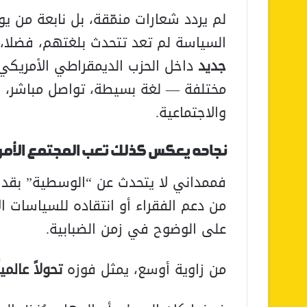
لم يردد شعارات منمّقة، بل نابعة من يو
السياسة لم تعد تتحدث بلغتهم، فضلا، 
جديد
داخل الحزب الديمقراطي الأمريكي،
مختلفة — لغة بسيطة، تواصل مباشر، و
والاجتماعية.
نجاحه يعكس كذلك
تعب المجتمع الأمر
فممداني لا يتحدث عن “الوسطية” بقدر 
من دعم الفقراء أو انتقاده للسياسات ال
على الوضوح في زمن الضبابية.
من زاوية أوسع، يمثل فوزه
تحولاً عالم