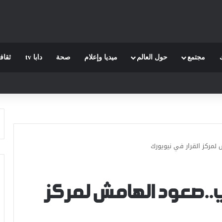
مجتمع
حول العالم
ميديا وإعلام
صحة
دابا tv
ثقاف
لمركز القرار في نيويورك
ي..صعود الهامش لمركز