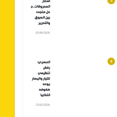
أسعار
المحروقات..ج
دل متجدد
بين السوق
والتحرير
02/06/2026
العسري:
رفض
تنظيمي
للتيار واليسار
يوحد
صفوفه
انتخابيا
25/03/2026