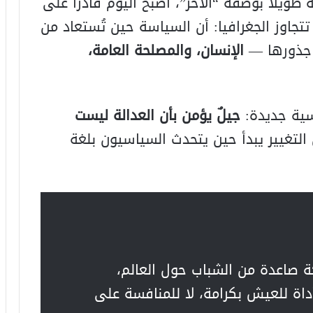
 طويلاً بوصفه “الآخر”، أصبح اليوم قادراً على
تتجاوز الجغرافيا: أن السياسة حين تُستعاد من
ى جذورها —
الإنسان، والمصلحة العامة،
سية جديدة:
جيلٌ يؤمن بأن العدالة ليست
 التغيير يبدأ حين يتحدث السياسيون بلغة
كة صاعدة من الشباب حول العالم،
اة للعيش بكرامة، لا للمنافسة على