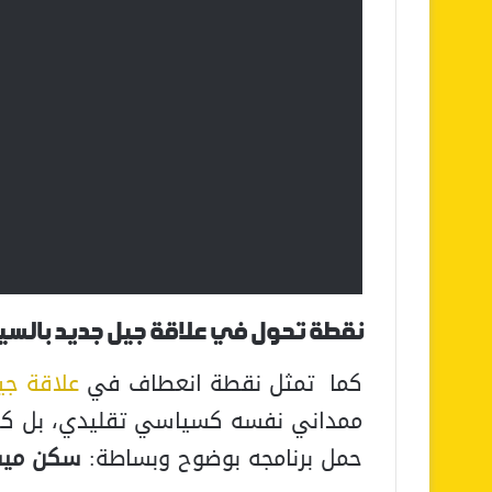
نقطة تحول في علاقة جيل جديد بالسي
كما تمثل نقطة انعطاف في
علاقة جي
ممداني نفسه كسياسي تقليدي، بل كصو
حمل برنامجه بوضوح وبساطة:
سكن ميسّ