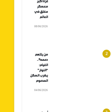
غزة أكبر
معسكر
مغلق في
العالم
08/06/2026
من يلتهم
دعمه؟..
الغيام:
“النوار”
يضرب السكن
المدعوم
04/06/2026