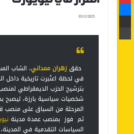
ماسنجر
مشاركة عبر البريد
05/11/2025
طباعة
حقق
زهران ممداني
، الشاب الم
في لحظة اعتُبرت تاريخية داخل ال
بترشيح الحزب الديمقراطي لمنص
شخصيات سياسية بارزة، ليصبح بذ
المرحلة من السباق على منصب قيا
ثم فوز بمنصب عمدة مدينة
نيوي
السياسات التقدمية في المدينة،