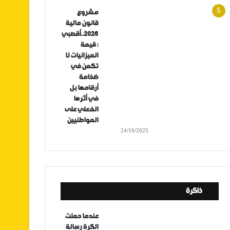
مشروع
قانون مالية
2026..أقصبي
: قيمة
الميزانيات لا
تكمن في
ضخامة
أرقامها بل
في أثرها
الفعلي على
المواطنيين
24/10/2025
ذاكرة
عندما حملت
الكرة رسالة