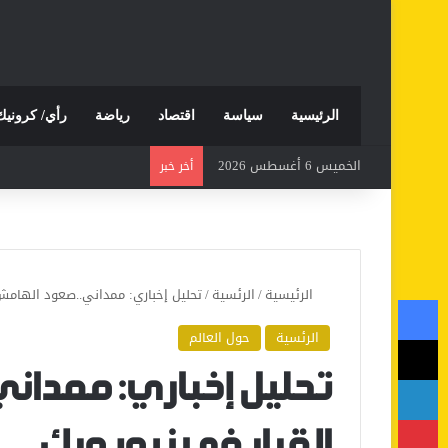
الرئيسية
سياسة
اقتصاد
رياضة
رأي/ كرونيك
الخميس 6 أغسطس 2026
أخر خبر
الرئيسية
/
الرئسية
/
تحليل إخباري: ممداني..صعود الهامش 
فيسبوك
الرئسية
حول العالم
‫X
لينكدإن
تحليل إخباري: ممدان
بينتيريست
القرار في نيويورك