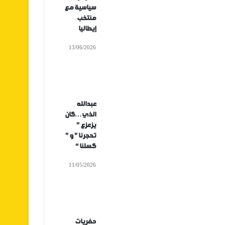
سياسية مع
منتخب
إيطاليا
13/06/2026
عبدالله
الذي…كان
يزعزع ”
تحجرنا ” و ”
كسلنا “
11/05/2026
حفريات