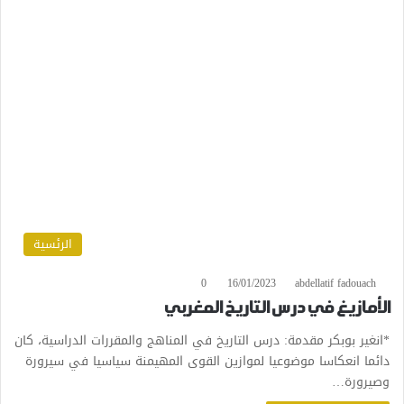
الرئسية
0
16/01/2023
abdellatif fadouach
الأمازيغ في درس التاريخ المغربي
*انغير بوبكر مقدمة: درس التاريخ في المناهج والمقررات الدراسية، كان
دائما انعكاسا موضوعيا لموازين القوى المهيمنة سياسيا في سيرورة
وصيرورة…