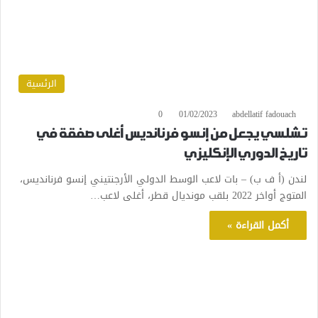
الرئسية
0
01/02/2023
abdellatif fadouach
تشلسي يجعل من إنسو فرنانديس أغلى صفقة في
تاريخ الدوري الإنكليزي
لندن (أ ف ب) – بات لاعب الوسط الدولي الأرجنتيني إنسو فرنانديس،
المتوج أواخر 2022 بلقب مونديال قطر، أغلى لاعب…
أكمل القراءة »