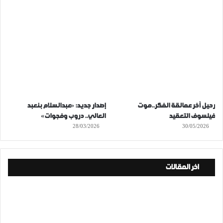
رحيل آخر عمالقة الفكر..موت
إصدار جديد: «عبدالسلام بنعبد
فيلسوف التعقيد
العالي.. دروب وفجوات»
28/03/2026
30/05/2026
اخر المقالات