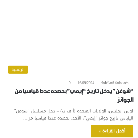
الرئسية
0
16/09/2024
abdellatif fadouach
“شوغن” يدخل تاريخ “إيمي” بحصده عددا قياسيا من
الجوائز
لوس انجليس، الولايات المتحدة (أ ف ب) – دخل مسلسل “شوغن”
الياباني تاريخ جوائز “إيمي”، الأحد، بحصده عددا قياسيا من…
أكمل القراءة »