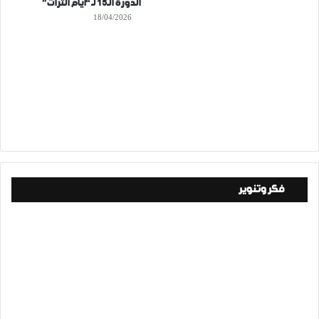
الدورة الـ15 لـ “أيام التراث”
18/04/2026
فكر وتنوير