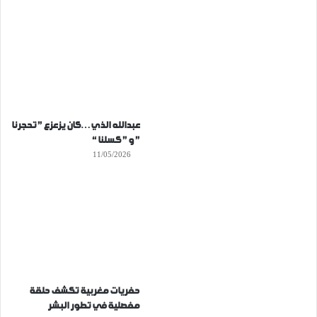
عبدالله الذي…كان يزعزع ” تحجرنا
” و ” كسلنا “
11/05/2026
حفريات مغربية تكشف حلقة
مفصلية في تطور البشر