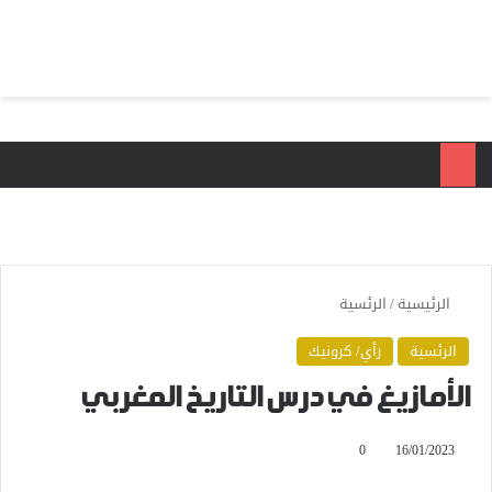
بحث عن
الق
الرئيسية
/
الرئسية
الرئسية
رأي/ كرونيك
الأمازيغ في درس التاريخ المغربي
0
16/01/2023