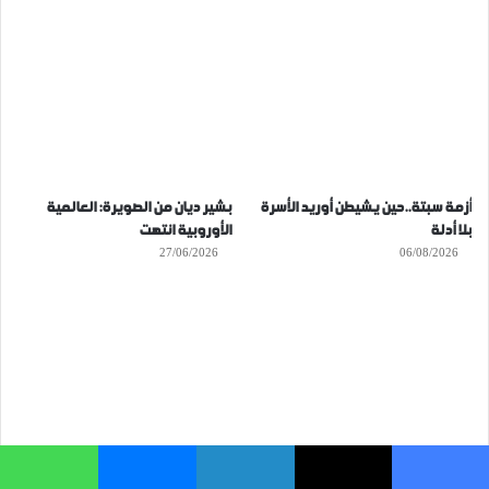
أزمة سبتة..حين يشيطن أوريد الأسرة
بشير ديان من الصويرة: العالمية
بلا أدلة
الأوروبية انتهت
27/06/2026
06/08/2026
فيسبوك
‫X
لينكدإن
ماسنجر
واتساب