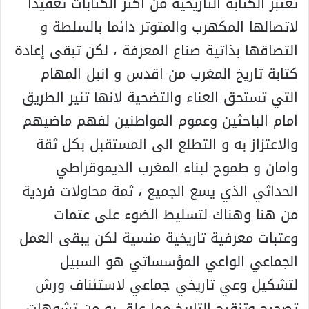
تعتبر الكتابة التاريخية من اكثر الكتابات تعقيدا
لاتصالها المكهرب والمتوتر دائما بالسلطة و
التصاقها بذاتية صناع المعرفة ، لكن تبقى إعادة
كتابة تاريخ المغرب من اقدس و انبل المهام
التي تستحق العناء والتضحية لانها تنير الطريق
امام الباحثين وعموم المواطنين لفهم ماضيهم
والاعتزاز به و التطلع الى المستقبل بكل ثقة
وامان و طموح لبناء المغرب الديموقراطي
الحداثي الذي يسع الجميع ، ثمة محاولات فردية
من هنا وهناك لتسليط الضوء على عتمات
وعتبات معرفية تاريخية منسية لكن يبقى العمل
الجماعي الواعي المؤسساتي هو السبيل
لتشكيل وعي تاريخي جماعي لاستئناف ورش
تصحيح وتنقيح التاريخ مما علق به من تشوهات