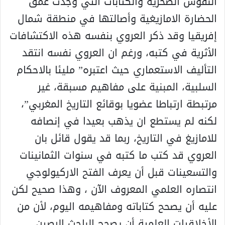
النقوش الصخرية والكتابات التي وجدت عمق
الحضارة الامازيغية وأصالتها في منطقة شمال
إفريقيا وقد ذكر العروي بنفسه هذه الاكتشافات
الأثرية في كتبه، ورغم ان العروي نفسه انتقد
التأليف الاستعماري حيث اعتبره” مليئا بالاحكام
السلبية، المبنية على مفاهيم مسبقة، غير
مرتبطة ارتباطا عضويا بوقائع التاريخ المغربي”،
لكنه لم يستطع ان يذهب بعيدا في إنصافه
للامازيغ في التاريخ، ربما قد يقول قائل بان
العروي قد كتب ما كتبه في سنوات الثمانينات
والتسعينات قبل أن يعرف الفتح الاركيولوجي
انتصاره العلمي المعروف الآن ، وهذا صحيح لكن
عليه أن يصحح كتاباته ومفاهيمه اليوم، لأن من
الأخلاقيات العلمية أن يصحح الباحث الرصين