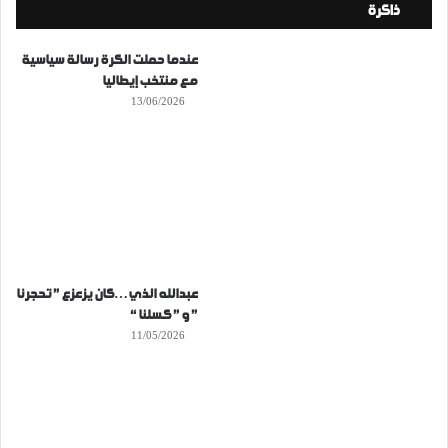
ذاكرة
عندما حملت الكرة رسالة سياسية
مع منتخب إيطاليا
13/06/2026
عبدالله الذي…كان يزعزع ” تحجرنا
” و ” كسلنا “
11/05/2026