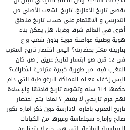
الاجحاف الشديد ومن الظلم التاريخي البين ان
يقصى تاريخ الامازيغ، تاريخ الشعب الأصلي من
التدريس و الاهتمام على حساب تاريخ مناطق
أخرى في العالم شرقا وغربا، هل يمكن بناء
هوية وطنية مواطنة قوية بدون شعب واع
بتاريخه معتز بحضارته؟ اليس اختصار تاريخ المغرب
في 12 قرن هو ابتسار لتاريخ عريق زاهر، كان
المغرب فيه امبراطورية كبيرة مترامية الأطراف؟
اليس إخفاء معالم المملكة البرغواطية التي دام
حكمها 314 سنة وتشويه تاريخ قادتها والإساءة
لهم جرم تاريخي لا يغتفر ؟ لماذا يتم اختصار
تاريخ المغرب بامارة الادارسة دون ذكر امارة نكور
صالح وإمارة سجلماسة وغيرها من الكيانات
السياسية القائمة التي هي جزء لا يتجزا من