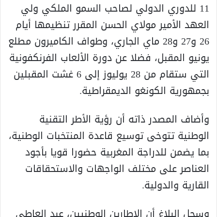
11 للدوري الدولي لصاحب السمو الملكي ولي
العهد الأمير مولاي الحسن المقرر تنظيمها أيام
26 و27 و28 ماي الجاري، وطواف الكاميرون مطلع
يونيو المقبل، فضلا عن دورة الألعاب الفرنكفونية
التي ستقام من 28 يوليوز إلى 6 غشت المقبلين
بجمهورية الكونغو الديمقراطية.
وأضاف المصدر ذاته أن رؤية الأطر التقنية
الوطنية تتوخى توسيع قاعدة المنتخبات الوطنية،
بما يضمن للدراجة المغربية حضورا قويا بأجود
العناصر على مختلف الواجهات والاستحقاقات
القارية والدولية.
وسجل البلاغ أن الإطارين الوطنيين، عبد العاطي