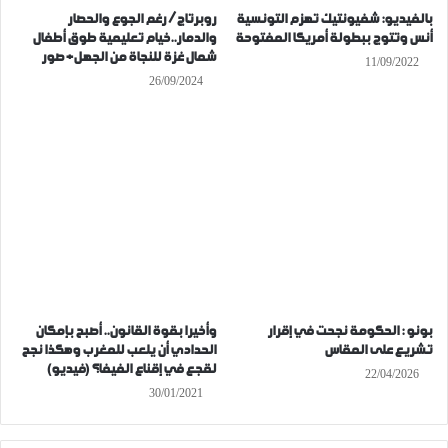
بالفيديو: شفيونتيك تهزم التونسية
روبرتاج/ رغم الجوع والحصار
أنس وتتوج ببطولة أمريكا المفتوحة
والدمار..خيام تعليمية طوق أطفال
شمال غزة للنجاة من الجهل+ صور
11/09/2022
26/09/2024
بونو : الحكومة نجحت في إقرار
وأخيرا بقوة القانون.. أصبح بإمكان
تشريع على المقاس
الحدادي أن يلعب للمغرب وهكذا نجح
لقجع في إقناع الفيفا؟ (فيديو)
22/04/2026
30/01/2021