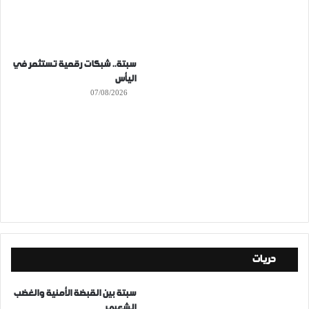
سبتة.. شبكات رقمية تستثمر في
اليأس
07/08/2026
حريات
سبتة بين القبضة الأمنية والغضب
الشعبي