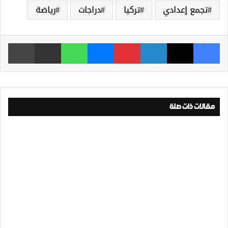
تجمع إعدادي
تركيا
دراجات
رياضة
فيسبوك
‫X
لينكدإن
بينتيريست
ماسنجر
واتساب
مشاركة عبر البريد
طباعة
مقالات ذات صلة