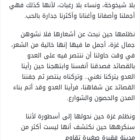
بلا شيخوخة، ونساء بلا رغبات، لأنها کذلك فهي
أجملنا وأصفانا وأغنانا وأکثرنا جدارة بالحب.
نظلمها حين نبحث عن أشعارها فلا نشوهن
جمال غزة، أجمل ما فيها إنها خالية من الشعر،
في وقت حاولنا أن ننتصر فيه على العدو
بالقصائد فصدقنا أنفسنا وابتهجنا حين رأينا
العدو يترکنا نغني.. وترکناه ينتصر ثم جفننا
القصائد عن شفاهنا، فرأينا العدو وقد أتم بناء
المدن والحصون والشوارع.
ونظلم غزة حين نحولها إلى أسطورة لأننا
سنکرهها حين نکتشف أنها ليست أکثر من
مدينة فقيرة صغيرة تقاوم