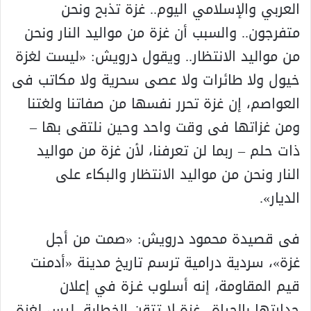
العربي والإسلامي اليوم.. غزة تذبح ونحن
متفرجون.. والسبب أن غزة من مواليد النار ونحن
من مواليد الانتظار.. ويقول درويش: «ليست لغزة
خيول ولا طائرات ولا عصى سحرية ولا مكاتب فى
العواصم، إن غزة تحرر نفسها من صفاتنا ولغتنا
ومن غزاتها فى وقت واحد وحين نلتقى بها –
ذات حلم – ربما لن تعرفنا، لأن غزة من مواليد
النار ونحن من مواليد الانتظار والبكاء على
الديار».
فى قصيدة محمود درويش: «صمت من أجل
غزة»، سردية درامية ترسم تاريخ مدينة «أدمنت
قيم المقاومة، إنه أسلوب غـزة في إعلان
جدارتها بالحياة.. غزة لا تتقن الخطابة، ليس لغزة