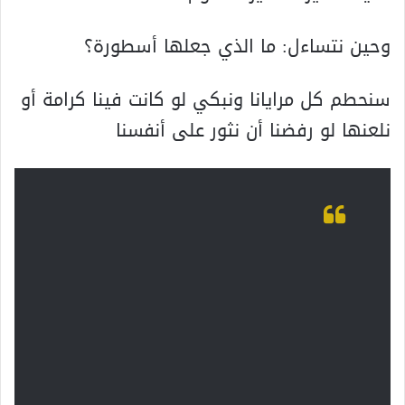
وحين نتساءل: ما الذي جعلها أسطورة؟
سنحطم کل مرايانا ونبکي لو کانت فينا کرامة أو
نلعنها لو رفضنا أن نثور على أنفسنا