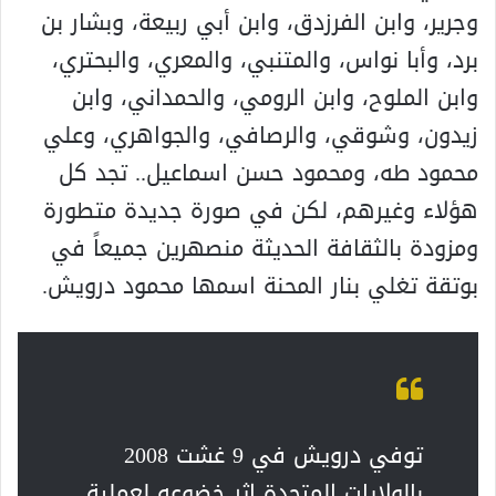
وجرير، وابن الفرزدق، وابن أبي ربيعة، وبشار بن
برد، وأبا نواس، والمتنبي، والمعري، والبحتري،
وابن الملوح، وابن الرومي، والحمداني، وابن
زيدون، وشوقي، والرصافي، والجواهري، وعلي
محمود طه، ومحمود حسن اسماعيل.. تجد كل
هؤلاء وغيرهم، لكن في صورة جديدة متطورة
ومزودة بالثقافة الحديثة منصهرين جميعاً في
بوتقة تغلي بنار المحنة اسمها محمود درويش.
توفي درويش في 9 غشت 2008
بالولايات المتحدة إثر خضوعه لعملية