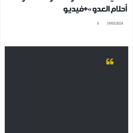
أحلام العدو»+فيديو
0
19/03/2024