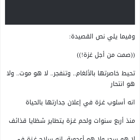
وفيما يلي نص القصيدة:
((صمت من أجل غزة!))
تحيط خاصرتها بالألغام.. وتنفجر.. لا هو موت.. ولا
هو انتحار
انه أسلوب غـزة في إعلان جدارتها بالحياة
منذ أربع سنوات ولحم غـزة يتطاير شظايا قذائف
لا هو سحر ولا هو أعجوبة، انه سلاح غـزة في