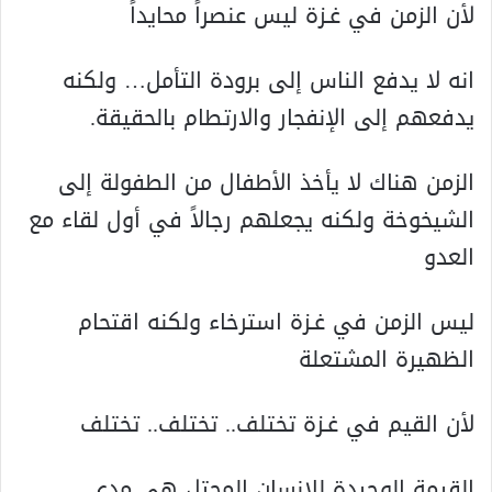
لأن الزمن في غـزة ليس عنصراً محايداً
انه لا يدفع الناس إلى برودة التأمل… ولکنه
يدفعهم إلى الإنفجار والارتطام بالحقيقة.
الزمن هناك لا يأخذ الأطفال من الطفولة إلى
الشيخوخة ولکنه يجعلهم رجالاً في أول لقاء مع
العدو
ليس الزمن في غـزة استرخاء ولكنه اقتحام
الظهيرة المشتعلة
لأن القيم في غـزة تختلف.. تختلف.. تختلف
القيمة الوحيدة للانسان المحتل هي مدى