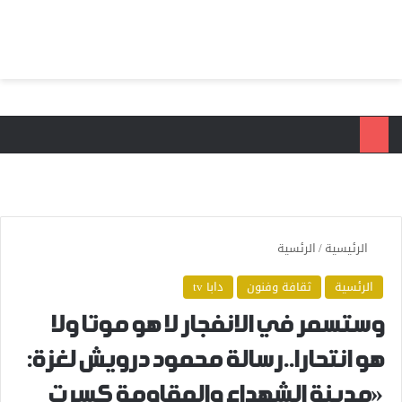
بحث عن
الق
الرئيسية
/
الرئسية
الرئسية
ثقافة وفنون
دابا tv
وستسمر في الانفجار لا هو موتا ولا
هو انتحارا..رسالة محمود درويش لغزة:
«مدينة الشهداء والمقاومة كسرت