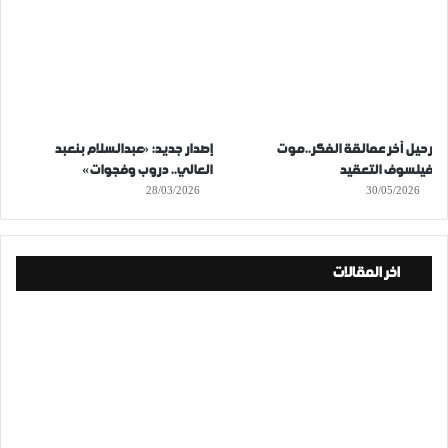
رحيل آخر عمالقة الفكر..موت
إصدار جديد: «عبدالسلام بنعبد
فيلسوف التعقيد
العالي.. دروب وفجوات»
28/03/2026
30/05/2026
اخر المقالات