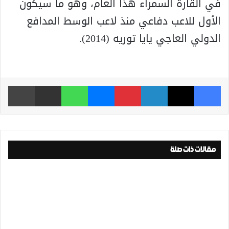
في القارة السمراء هذا العام، وهو ما سيكون
الأول للاعب دفاعي منذ لاعب الوسط المدافع
الدولي العاجي يايا توريه (2014).
فيسبوك
‫X
لينكدإن
بينتيريست
ماسنجر
واتساب
مشاركة عبر البريد
طباعة
مقالات ذات صلة