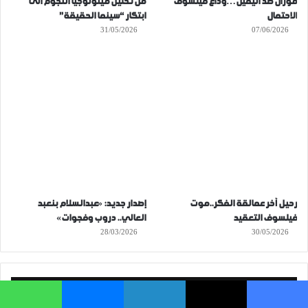
موران ضد اليقين…وداع فيلسوف
من تحليل ميثولوجيا النجوم الى
الاحتمال
ابتكار “سينما الحقيقة”
31/05/2026
07/06/2026
رحيل آخر عمالقة الفكر..موت
إصدار جديد: «عبدالسلام بنعبد
فيلسوف التعقيد
العالي.. دروب وفجوات»
28/03/2026
30/05/2026
اخر المقالات
فيسبوك
‫X
لينكدإن
ماسنجر
واتساب