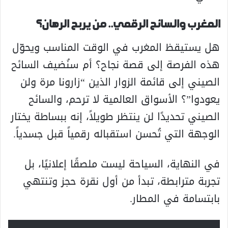
المغرب والسائح الرقمي.. من يربح الرهان؟
هل يستيقظ المغرب في الوقت المناسب ويحوّل
هذه الفرصة إلى قصة نجاح؟ أم سنُضيف السائح
الصيني إلى قائمة الزوار الذين “زارونا مرة ولن
يعودوا”؟ الأسواق العالمية لا ترحم، والسائح
الصيني تحديدًا لن ينتظر طويلاً، إنه ببساطة يختار
الوجهة التي تُحسن استقباله رقمياً قبل جسدياً.
في النهاية، السياحة ليست ملصقًا إعلانيًا، بل
تجربة مترابطة، تبدأ من أول نقرة حجز وتنتهي
بابتسامة في المطار.