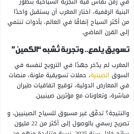
في زمن تُقاس فيه التجربة السياحية بتطور
البنية الرقمية، اختار المغرب أن يستقبل واحدًا
من أكثر السياح إنفاقًا في العالم، بأدوات تنتمي
إلى القرن الماضي.
تسويق يلمع.. وتجربة تُشبه “الكمين”
المغرب لم يدّخر جهدًا في الترويج لنفسه في
السوق
الصينية
، حملات تسويقية ملونة، منصات
في المعارض الدولية، توقيع اتفاقيات طيران
مباشرة، وتعاونات مع مؤثرين صينيين.
والنتيجة؟ تدفّق غير مسبوق للسياح الصينيين، و
تصريح رسمي بالوصول إلى أكثر من 22 مليون
سائح خلال سنة 2025، نسبة متزايدة منهم من