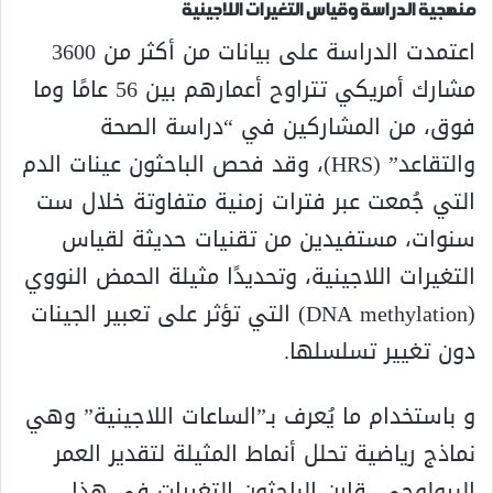
منهجية الدراسة وقياس التغيرات اللاجينية
اعتمدت الدراسة على بيانات من أكثر من 3600
مشارك أمريكي تتراوح أعمارهم بين 56 عامًا وما
فوق، من المشاركين في “دراسة الصحة
والتقاعد” (HRS)، وقد فحص الباحثون عينات الدم
التي جُمعت عبر فترات زمنية متفاوتة خلال ست
سنوات، مستفيدين من تقنيات حديثة لقياس
التغيرات اللاجينية، وتحديدًا مثيلة الحمض النووي
(DNA methylation) التي تؤثر على تعبير الجينات
دون تغيير تسلسلها.
و باستخدام ما يُعرف بـ”الساعات اللاجينية” وهي
نماذج رياضية تحلل أنماط المثيلة لتقدير العمر
البيولوجي، قارن الباحثون التغيرات في هذا