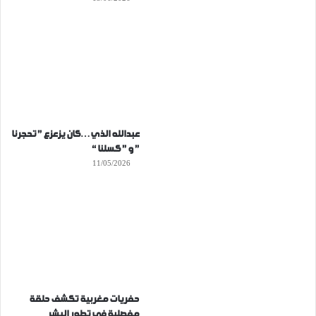
عبدالله الذي…كان يزعزع ” تحجرنا
” و ” كسلنا “
11/05/2026
حفريات مغربية تكشف حلقة
مفصلية في تطور البشر