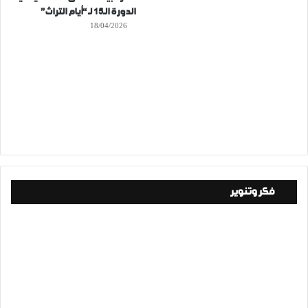
الدورة الـ15 لـ “أيام التراث”
18/04/2026
فكر وتنوير