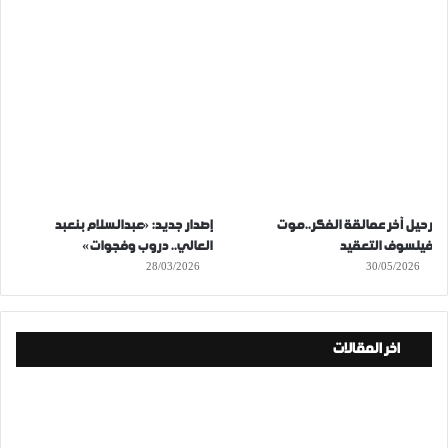
رحيل آخر عمالقة الفكر..موت
إصدار جديد: «عبدالسلام بنعبد
فيلسوف التعقيد
العالي.. دروب وفجوات»
28/03/2026
30/05/2026
اخر المقالات