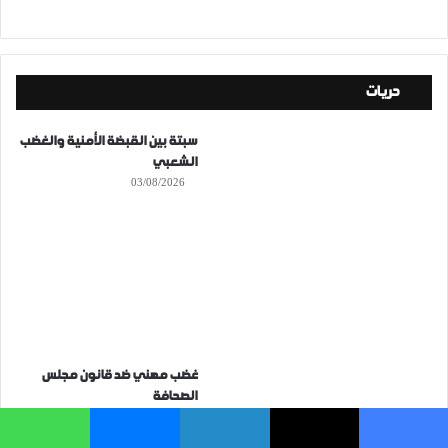
حريات
سبتة بين القبضة الأمنية والغضب
الشعبي
03/08/2026
غضب مهني ضد قانون مجلس
الصحافة
29/07/2026
فيسبوك
‫X
لينكدإن
ماسنجر
واتساب